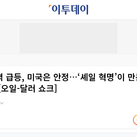
 급등, 미국은 안정…‘셰일 혁명’이 
[오일-달러 쇼크]