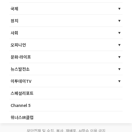
국제
정치
사회
오피니언
문화·라이프
뉴스발전소
이투데이TV
스페셜리포트
Channel 5
위너스IR클럽
무단전재 및 수집, 복사, 재배포, AI학습 이용 금지