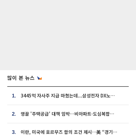
많이 본 뉴스
3445억 자사주 지급 마쳤는데...삼성전자 DX노조, 뒤늦은 '떼쓰기 집회'
1.
영끌 '주택공급' 대책 임박⋯비아파트·도심복합까지 총동원
2.
이란, 미국에 호르무즈 합의 조건 제시…美 “경기 아직 안 끝나” [종합]
3.