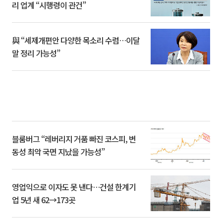
리 업계 “시행령이 관건”
與 “세제개편안 다양한 목소리 수렴…이달
말 정리 가능성”
블룸버그 “레버리지 거품 빠진 코스피, 변
동성 최악 국면 지났을 가능성”
영업익으로 이자도 못 낸다…건설 한계기
업 5년 새 62→173곳