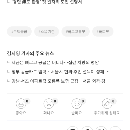
‘경험 無도 환영’ 첫 일자리 도전 설명서
#주택공급
#소음기준
#국토교통부
#국토부
김지영 기자의 주요 뉴스
세금은 빠르고 공급은 더디다…집값 처방의 명암
정부 공급카드 임박…서울시 협의·주민 설득이 성패 가른다
강남·서초 아파트값 오름폭 보합 근접⋯서울 외곽·경기 남부 중심 매수세
0
0
0
0
좋아요
화나요
슬퍼요
추가취재 원해요