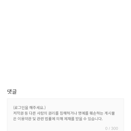
댓글
0 / 300