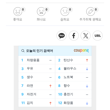
0
0
0
0
좋아요
화나요
슬퍼요
추가취재 원해요