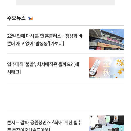
주요뉴스
22일 만에 다시 문 연 홈플러스…정상화 바
쁜데 재고 없어 ‘발동동’[가보니]
입추매직 '불발', 처서매직은 올까요? [해
시태그]
콘서트 갈 때 응원봉만?⋯'최애' 위한 필수
품 등장이오! [솔드아웃]