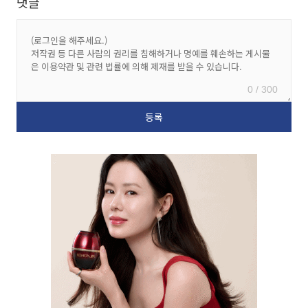
댓글
0 / 300