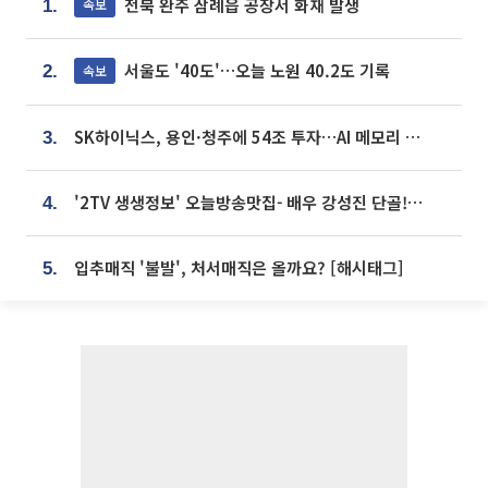
전북 완주 삼례읍 공장서 화재 발생
속보
1.
서울도 '40도'…오늘 노원 40.2도 기록
속보
2.
SK하이닉스, 용인·청주에 54조 투자…AI 메모리 생산기지 키운다
3.
'2TV 생생정보' 오늘방송맛집- 배우 강성진 단골! 쌀국수ㆍ푸팟퐁 커리 맛집 '블○○○'
4.
입추매직 '불발', 처서매직은 올까요? [해시태그]
5.