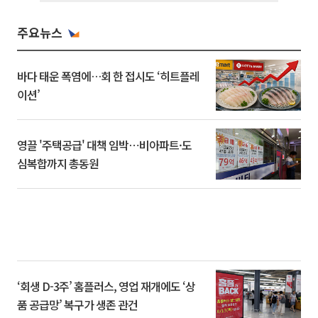
주요뉴스
바다 태운 폭염에…회 한 접시도 ‘히트플레
이션’
영끌 '주택공급' 대책 임박⋯비아파트·도
심복합까지 총동원
‘회생 D-3주’ 홈플러스, 영업 재개에도 ‘상
품 공급망’ 복구가 생존 관건