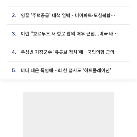
영끌 '주택공급' 대책 임박⋯비아파트·도심복합까지 총동원
2.
이란 “호르무즈 새 항로 합의 매우 근접...미국 배상 먼저”
3.
우성빈 기장군수 ‘유튜브 정치’에…국민의힘 군의원들 집단 반발
4.
바다 태운 폭염에…회 한 접시도 ‘히트플레이션’
5.