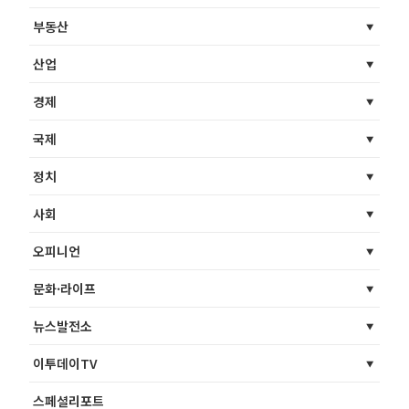
부동산
산업
경제
국제
정치
사회
오피니언
문화·라이프
뉴스발전소
이투데이TV
스페셜리포트