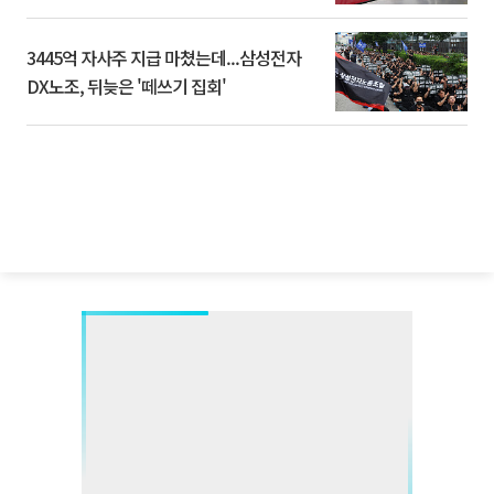
3445억 자사주 지급 마쳤는데...삼성전자
DX노조, 뒤늦은 '떼쓰기 집회'