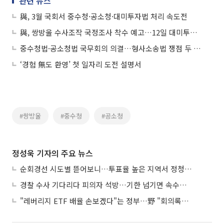
관련 뉴스
與, 3월 국회서 중수청·공소청·대미투자법 처리 속도전
與, 쌍방울 수사조작 국정조사 착수 예고…12일 대미투자특별법 처리
중수청법·공소청법 국무회의 의결…형사소송법 쟁점 두 달간 의견수렴
‘경험 無도 환영’ 첫 일자리 도전 설명서
#쌍방울
#중수청
#공소청
정성욱 기자의 주요 뉴스
순회경선 시도별 뜯어보니…투표율 높은 지역서 정청래 강세
경찰 수사 기다리다 피의자 석방…기한 넘기면 속수무책
"레버리지 ETF 배율 손보겠다"는 정부…野 "회의록부터 내놔야"