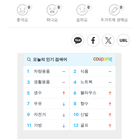
0
0
0
0
좋아요
화나요
슬퍼요
추가취재 원해요