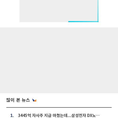
많이 본 뉴스
3445억 자사주 지급 마쳤는데...삼성전자 DX노조, 뒤늦은 '떼쓰기 집회'
1.