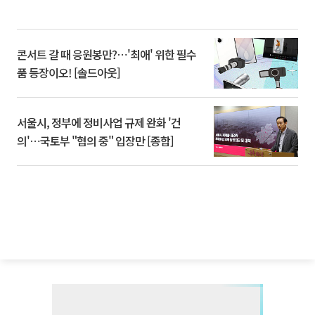
콘서트 갈 때 응원봉만?⋯'최애' 위한 필수
품 등장이오! [솔드아웃]
서울시, 정부에 정비사업 규제 완화 '건
의'⋯국토부 "협의 중" 입장만 [종합]