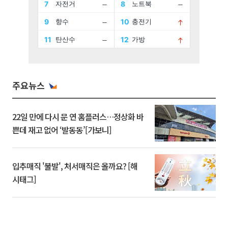
주요뉴스
22일 만에 다시 문 연 홈플러스…정상화 바
쁜데 재고 없어 ‘발동동’[가보니]
입추매직 '불발', 처서매직은 올까요? [해
시태그]