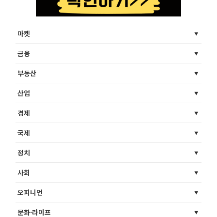
마켓
금융
부동산
산업
경제
국제
정치
사회
오피니언
문화·라이프