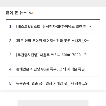
많이 본 뉴스
[베스트&워스트] 삼성전자·SK하이닉스 밀린 한 주…상상인증권은 85% 급등
1.
35도 안팎 무더위 이어져…전국 곳곳 소나기 [오늘 날씨]
2.
[주간증시전망] 다음주 코스피 6000~7000⋯“外人 수급은 정책이 변수”
3.
동해안은 시간당 80㎜ 폭우, 그 외 지역은 폭염…‘극과 극 날씨’
4.
뉴욕증시, 연준 금리인상 기대감 꺾이자 상승...S&P500 사상 최고치 [종합]
5.