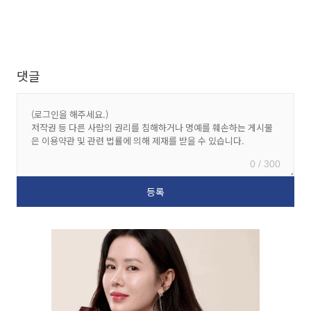
댓글
0 / 300