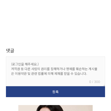
댓글
0 / 300