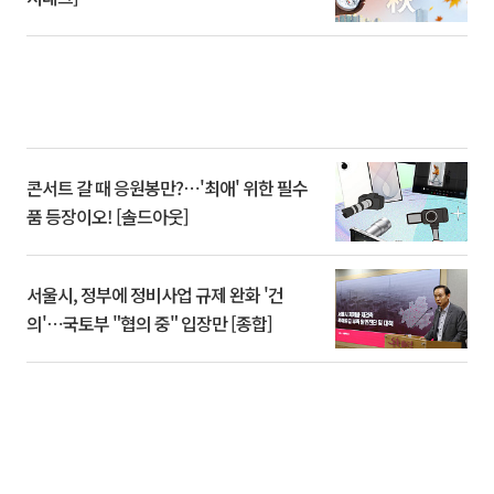
콘서트 갈 때 응원봉만?⋯'최애' 위한 필수
품 등장이오! [솔드아웃]
서울시, 정부에 정비사업 규제 완화 '건
의'⋯국토부 "협의 중" 입장만 [종합]