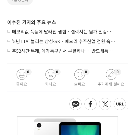
이수진 기자의 주요 뉴스
메모리값 폭등에 달라진 셈법…갤럭시는 원가 절감·아이폰은 서비스 확대
‘5년 LTA’ 늘리는 삼성·SK…메모리 수주산업 전환 속 다른 셈법
주52시간 특례, 메가특구법서 부활하나…“반도체특별법 담겨야”
0
0
0
0
좋아요
화나요
슬퍼요
추가취재 원해요