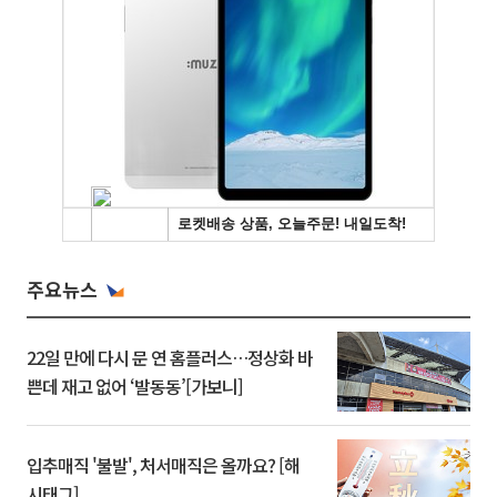
주요뉴스
22일 만에 다시 문 연 홈플러스…정상화 바
쁜데 재고 없어 ‘발동동’[가보니]
입추매직 '불발', 처서매직은 올까요? [해
시태그]