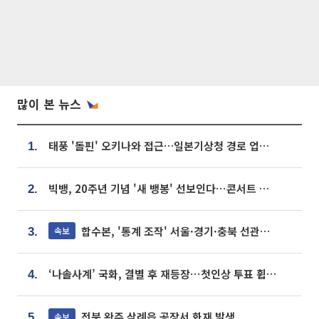
많이 본 뉴스
태풍 '돌핀' 오키나와 접근…일본기상청 경로 업데이트
1.
빅뱅, 20주년 기념 '새 뱅봉' 선보인다⋯콘서트 앞두고 팝업 개최
2.
합수본, '통계 조작' 서울·경기·충북 선관위 등 추가 압수수색
속보
3.
‘나솔사계’ 국화, 결별 후 재등장⋯첫인상 투표 휩쓸고 ‘인기녀’ 등극
4.
전북 완주 삼례읍 공장서 화재 발생
속보
5.