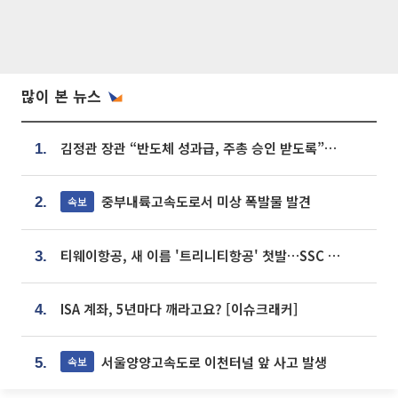
많이 본 뉴스
김정관 장관 “반도체 성과급, 주총 승인 받도록”…상법·자본시장법 개정 시사
1.
중부내륙고속도로서 미상 폭발물 발견
속보
2.
티웨이항공, 새 이름 '트리니티항공' 첫발…SSC 전략 본격화
3.
ISA 계좌, 5년마다 깨라고요? [이슈크래커]
4.
서울양양고속도로 이천터널 앞 사고 발생
속보
5.