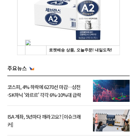
주요뉴스
코스피, 4% 하락에 6270선 마감…삼전
·SK하닉 '와르르' 각각 6%·10%대 급락
ISA 계좌, 5년마다 깨라고요? [이슈크래
커]