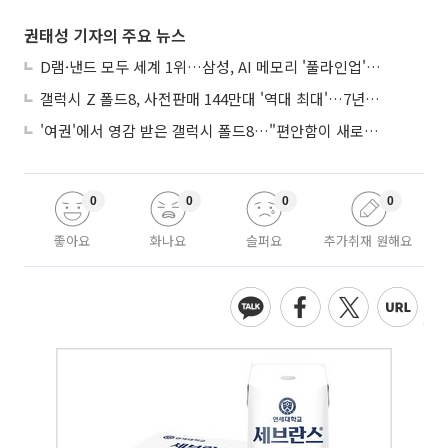
권태성 기자의 주요 뉴스
D램·낸드 모두 세계 1위…삼성, AI 메모리 '풀라인업'으로 승부
갤럭시 Z 폴드8, 사전판매 144만대 '역대 최대'…7년만에 갤노트10 기록 넘어
'여권'에서 영감 받은 갤럭시 폴드8…"편안함이 새로운 디자인 경쟁력"
0
0
0
0
좋아요
화나요
슬퍼요
추가취재 원해요