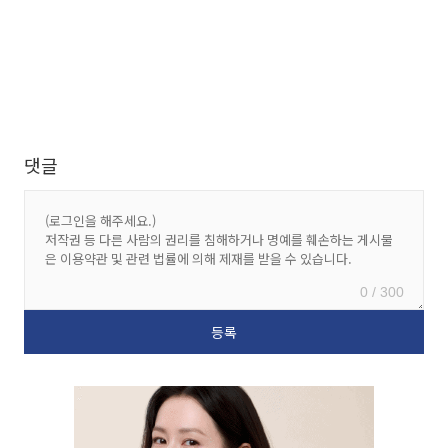
댓글
0 / 300