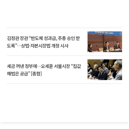
김정관 장관 “반도체 성과급, 주총 승인 받
도록”…상법·자본시장법 개정 시사
세금 꺼낸 정부에…오세훈 서울시장 “집값
해법은 공급” [종합]