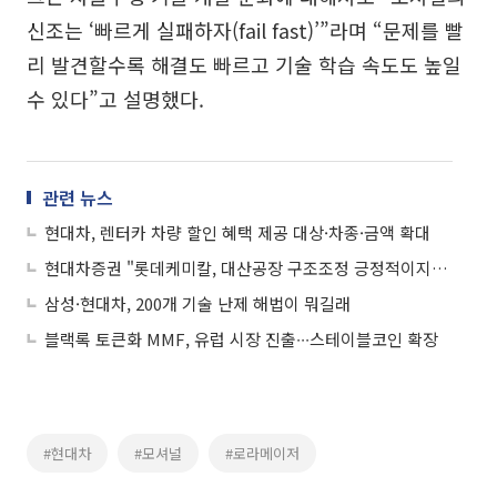
신조는 ‘빠르게 실패하자(fail fast)’”라며 “문제를 빨
리 발견할수록 해결도 빠르고 기술 학습 속도도 높일
수 있다”고 설명했다.
관련 뉴스
현대차, 렌터카 차량 할인 혜택 제공 대상·차종·금액 확대
현대차증권 "롯데케미칼, 대산공장 구조조정 긍정적이지만…중동 불확실성 해소 중요"
삼성·현대차, 200개 기술 난제 해법이 뭐길래
블랙록 토큰화 MMF, 유럽 시장 진출∙∙∙스테이블코인 확장
#현대차
#모셔널
#로라메이저