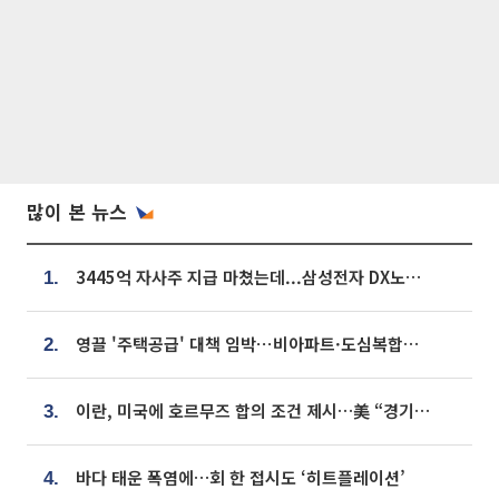
많이 본 뉴스
3445억 자사주 지급 마쳤는데...삼성전자 DX노조, 뒤늦은 '떼쓰기 집회'
1.
영끌 '주택공급' 대책 임박⋯비아파트·도심복합까지 총동원
2.
이란, 미국에 호르무즈 합의 조건 제시…美 “경기 아직 안 끝나” [종합]
3.
바다 태운 폭염에…회 한 접시도 ‘히트플레이션’
4.