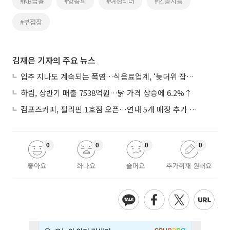
#KB금융
#양종희
#여성리더
#인공지능
#부점장
김재은 기자의 주요 뉴스
입추 지나도 계속되는 폭염…식음료업계, ‘늦더위 잡기’ 전력 투구
하림, 상반기 매출 7538억원…닭 가격 상승에 6.2%↑
컴포즈커피, 필리핀 1호점 오픈…연내 5개 매장 추가 출점
0
0
0
0
좋아요
화나요
슬퍼요
추가취재 원해요