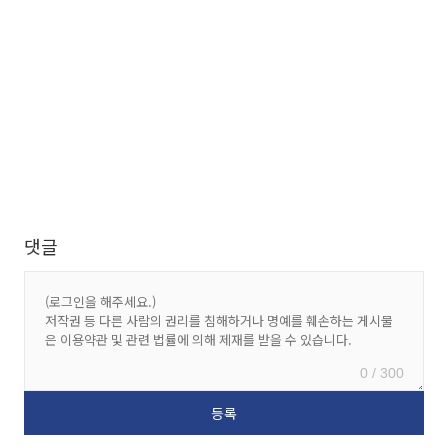
댓글
0 / 300