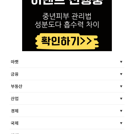
마켓
금융
부동산
산업
경제
국제