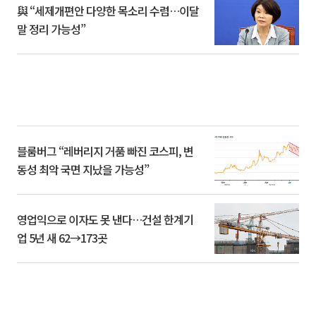
與 “세제개편안 다양한 목소리 수렴…이달
말 정리 가능성”
블룸버그 “레버리지 거품 빠진 코스피, 변
동성 최악 국면 지났을 가능성”
영업익으로 이자도 못 낸다…건설 한계기
업 5년 새 62→173곳