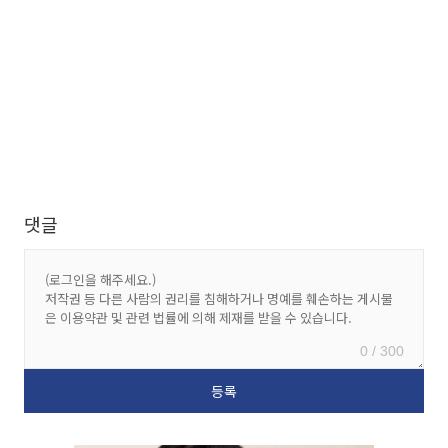
댓글
0 / 300