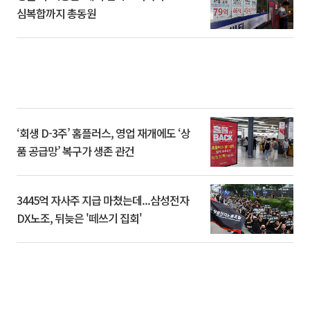
심복합까지 총동원
‘회생 D-3주’ 홈플러스, 영업 재개에도 ‘상
품 공급망’ 복구가 생존 관건
3445억 자사주 지급 마쳤는데...삼성전자
DX노조, 뒤늦은 '떼쓰기 집회'