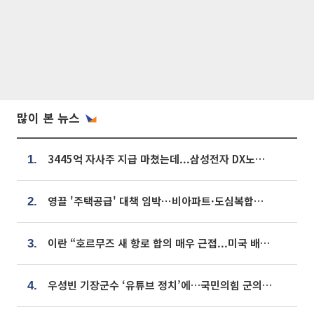
많이 본 뉴스
3445억 자사주 지급 마쳤는데...삼성전자 DX노조, 뒤늦은 '떼쓰기 집회'
1.
영끌 '주택공급' 대책 임박⋯비아파트·도심복합까지 총동원
2.
이란 “호르무즈 새 항로 합의 매우 근접...미국 배상 먼저”
3.
우성빈 기장군수 ‘유튜브 정치’에…국민의힘 군의원들 집단 반발
4.