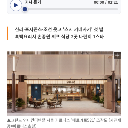
기사 듣기
00:00 / 02:21
신라·포시즌스·조선 웃고 ‘스시 카네사카’ 첫 별
흑백요리사 손종원 셰프 식당 2곳 나란히 1스타
▲그랜드 인터컨티넨탈 서울 파르나스 ‘메르카토521’ 조감도 (사진제
공=파르나스호텔)