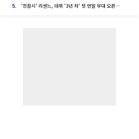
'전참시' 리센느, 데뷔 '3년 차' 첫 연말 무대 오른다⋯"그동안 섭외 안 와"
5.