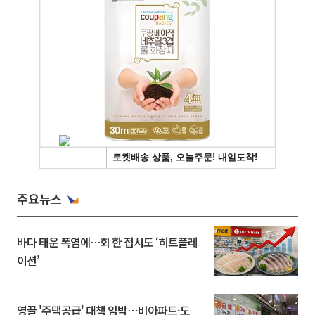
주요뉴스
바다 태운 폭염에…회 한 접시도 ‘히트플레
이션’
영끌 '주택공급' 대책 임박⋯비아파트·도