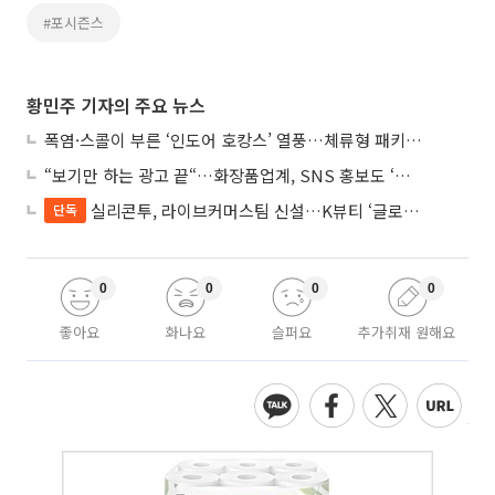
#포시즌스
황민주 기자의 주요 뉴스
폭염·스콜이 부른 ‘인도어 호캉스’ 열풍…체류형 패키지 뜬다
“보기만 하는 광고 끝“…화장품업계, SNS 홍보도 ‘참여형 콘텐츠’로 변모
실리콘투, 라이브커머스팀 신설…K뷰티 ‘글로벌 판매망’ 확대
단독
0
0
0
0
좋아요
화나요
슬퍼요
추가취재 원해요