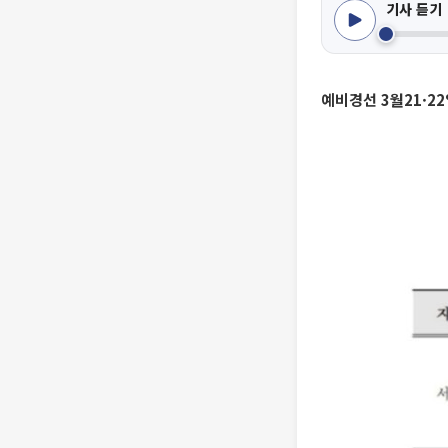
기사 듣기
예비경선 3월21·2