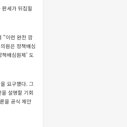
라 판세가 뒤집힐
 "이런 완전 깜
권 의원은 정책배심
정책배심원제' 도
을 요구했다. 그
전을 설명할 기회
론을 공식 제안