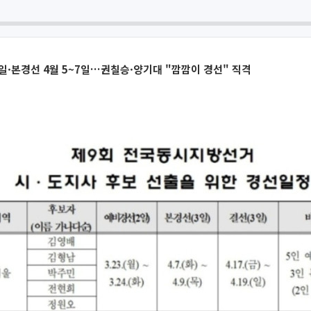
2일·본경선 4월 5~7일…권칠승·양기대 "깜깜이 경선" 직격