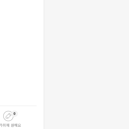
0
가취재 원해요