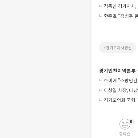
김동연 경기지사, 
한준호 "김병주 
#경기도지사경선
경기인천지역본부 
추미애 "소방인건비
이상일 시장, 다낭
경기도의회 국힘 "
0
좋아요