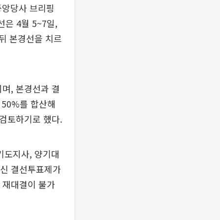
중앙당사 브리핑
은 4월 5~7일,
 뒤 본경선을 치르
며, 본경선과 결
 50%를 합산해
 검토하기로 했다.
기도지사, 양기대
대신 결선투표제가
 재대결이 불가