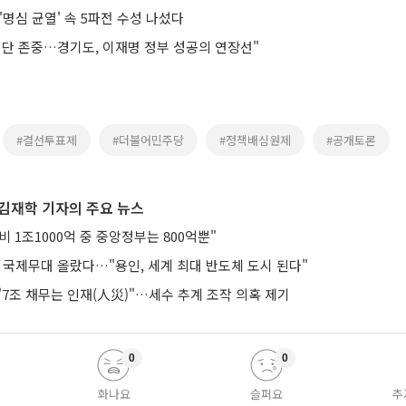
'명심 균열' 속 5파전 수성 나섰다
결단 존중…경기도, 이재명 정부 성공의 연장선"
#결선투표제
#더불어민주당
#정책배심원제
#공개토론
김재학 기자의 주요 뉴스
 1조1000억 중 중앙정부는 800억뿐"
 국제무대 올랐다…"용인, 세계 최대 반도체 도시 된다"
7조 채무는 인재(人災)"…세수 추계 조작 의혹 제기
0
0
화나요
슬퍼요
추