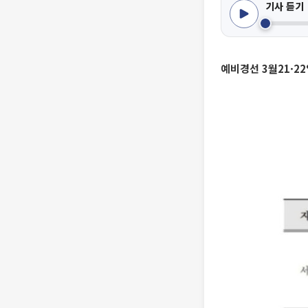
기사 듣기
예비경선 3월21·2