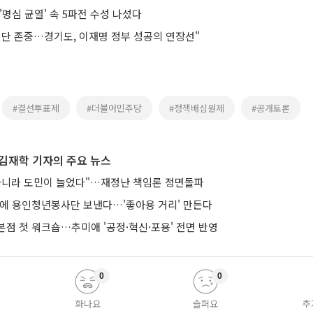
'명심 균열' 속 5파전 수성 나섰다
결단 존중…경기도, 이재명 정부 성공의 연장선"
#결선투표제
#더불어민주당
#정책배심원제
#공개토론
김재학 기자의 주요 뉴스
아니라 도민이 늘었다"…재정난 책임론 정면돌파
낭에 용인청년봉사단 보낸다…'좋아용 거리' 만든다
본점 첫 워크숍…추미애 '공정·혁신·포용' 전면 반영
0
0
화나요
슬퍼요
추