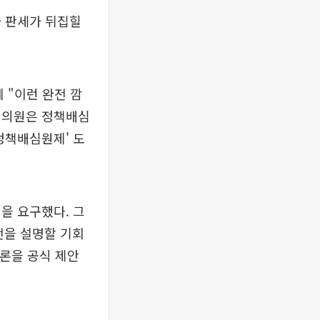
라 판세가 뒤집힐
 "이런 완전 깜
권 의원은 정책배심
정책배심원제' 도
을 요구했다. 그
전을 설명할 기회
론을 공식 제안