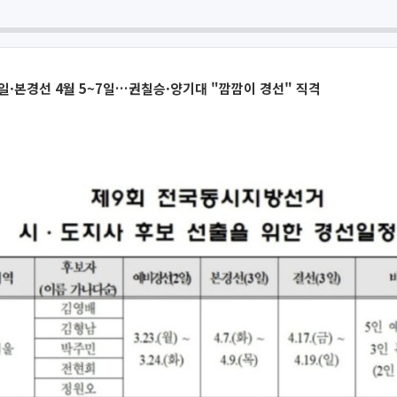
2일·본경선 4월 5~7일…권칠승·양기대 "깜깜이 경선" 직격