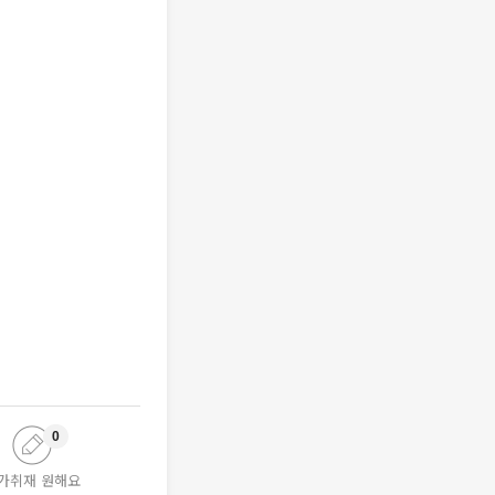
0
가취재 원해요