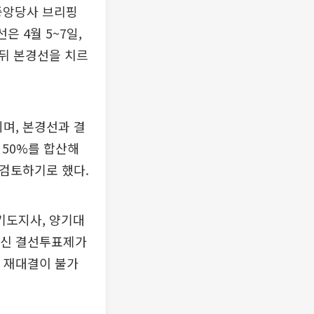
중앙당사 브리핑
은 4월 5~7일,
 뒤 본경선을 치르
며, 본경선과 결
 50%를 합산해
 검토하기로 했다.
기도지사, 양기대
대신 결선투표제가
 재대결이 불가