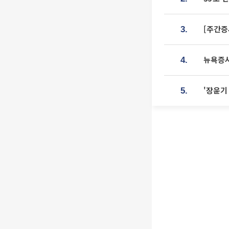
[주간증
3.
뉴욕증시
4.
'장윤기
5.