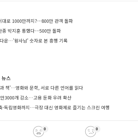
 이대로 1000만까지?⋯800만 관객 돌파
 단종 박지훈 통했다⋯500만 돌파
다운…'왕사남' 숫자로 본 흥행 기록
 뉴스
과 책'…영화와 문학, 서로 다른 언어를 읽다
2만3000개 감소…고용 둔화 우려 확산
축·독립영화까지…극장 대신 영화제로 즐기는 스크린 여행
0
0