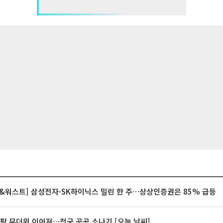
&워스트] 삼성전자·SK하이닉스 밀린 한 주…상상인증권은 85% 급등
안팎 무더위 이어져…전국 곳곳 소나기 [오늘 날씨]