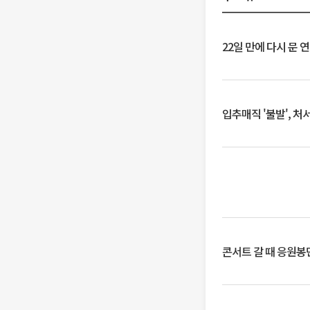
22일 만에 다시 문 
입추매직 '불발', 처
콘서트 갈 때 응원봉만