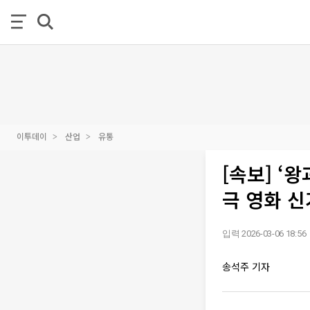
이투데이
산업
유통
[속보] ‘
극 영화 
입력 2026-03-06 18:56
송석주 기자