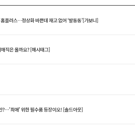
연 홈플러스…정상화 바쁜데 재고 없어 ‘발동동’[가보니]
서매직은 올까요? [해시태그]
?⋯'최애' 위한 필수품 등장이오! [솔드아웃]