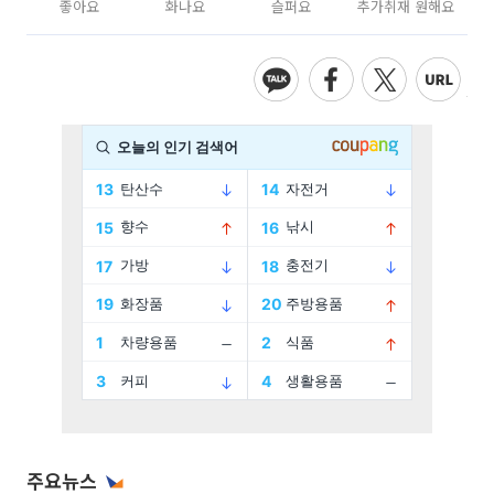
좋아요
화나요
슬퍼요
추가취재 원해요
주요뉴스