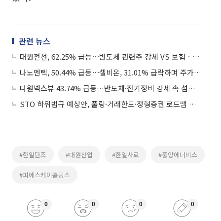
관련 뉴스
대원전선, 62.25% 급등⋯반도체 관련주 강세 VS 보험ㆍ금융주 일부 약세
나노엔텍, 50.44% 급등⋯셀비온, 31.01% 급락하며 주가 제자리
다원넥스뷰 43.74% 급등…반도체·전기장비 강세 속 섬유·의료장비 조정
STO 하위법규 예상안, 풀링·거래한도·정형증권 로드맵 제시
#한일단조
#대원산업
#한일사료
#중앙에너비스
#피에스케이홀딩스
0
0
0
0