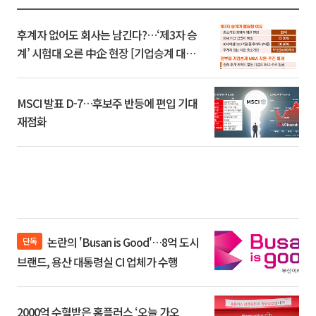
후계자 없어도 회사는 남긴다?…‘제3자 승
계’ 시험대 오른 中企 현장 [기업승계 대전
환]
MSCI 발표 D-7…후보주 반등에 편입 기대
재점화
논란의 'Busan is Good'…8억 도시
단독
브랜드, 용산 대통령실 CI 업체가 수행
2000억 수혈받은 홈플러스 ‘오늘 가오