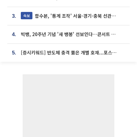
합수본, '통계 조작' 서울·경기·충북 선관위 등 추가 압수수색
속보
3.
빅뱅, 20주년 기념 '새 뱅봉' 선보인다⋯콘서트 앞두고 팝업 개최
4.
[증시키워드] 반도체 충격 뚫은 개별 호재...포스코퓨처엠·에코프로·한화솔루션 '눈길'
5.