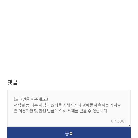
댓글
0 / 300