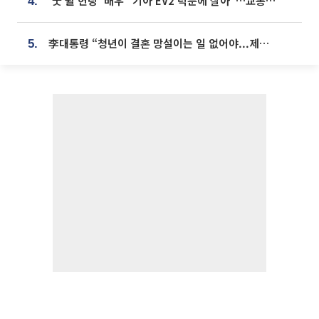
'굿 윌 헌팅' 배우 "기아 EV2 덕분에 살아"…교통사고 후 안전성 극찬
4.
李대통령 “청년이 결혼 망설이는 일 없어야...제도상 불이익 조사”
5.