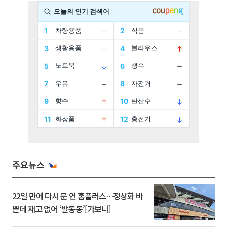
주요뉴스
22일 만에 다시 문 연 홈플러스…정상화 바
쁜데 재고 없어 ‘발동동’[가보니]