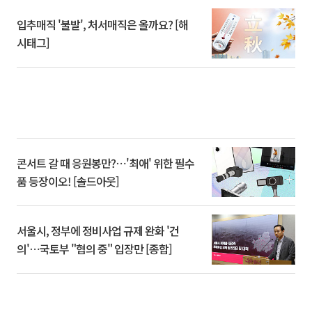
입추매직 '불발', 처서매직은 올까요? [해
시태그]
콘서트 갈 때 응원봉만?⋯'최애' 위한 필수
품 등장이오! [솔드아웃]
서울시, 정부에 정비사업 규제 완화 '건
의'⋯국토부 "협의 중" 입장만 [종합]