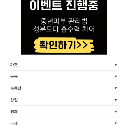
마켓
금융
부동산
산업
경제
국제