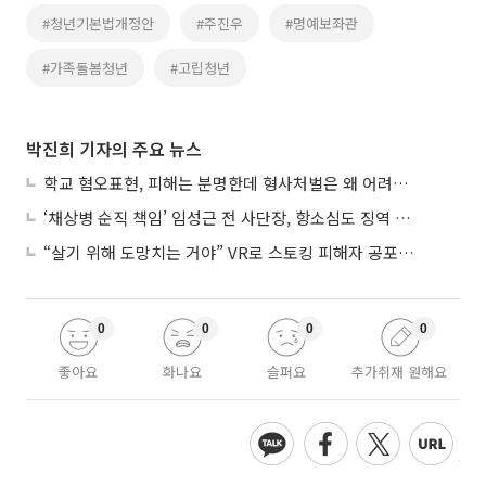
#청년기본법개정안
#주진우
#명예보좌관
#가족돌봄청년
#고립청년
박진희 기자의 주요 뉴스
학교 혐오표현, 피해는 분명한데 형사처벌은 왜 어려울까?
‘채상병 순직 책임’ 임성근 전 사단장, 항소심도 징역 3년
“살기 위해 도망치는 거야” VR로 스토킹 피해자 공포 마주한 수형자들
0
0
0
0
좋아요
화나요
슬퍼요
추가취재 원해요