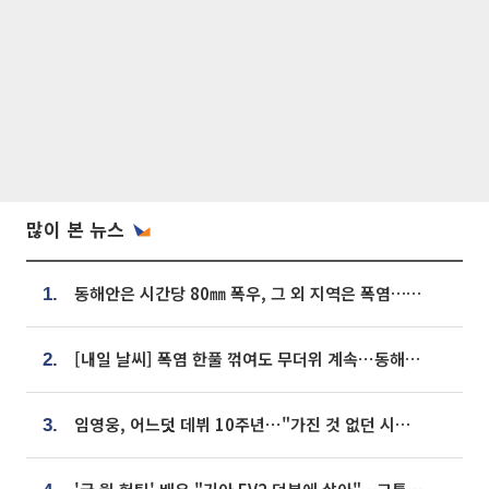
많이 본 뉴스
동해안은 시간당 80㎜ 폭우, 그 외 지역은 폭염…‘극과 극 날씨’
1.
[내일 날씨] 폭염 한풀 꺾여도 무더위 계속⋯동해안 이틀 연속 비
2.
임영웅, 어느덧 데뷔 10주년⋯"가진 것 없던 시절, 내 앞엔 20명의 팬뿐"
3.