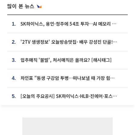
많이 본 뉴스
SK하이닉스, 용인·청주에 54조 투자…AI 메모리 생산기지 키운다
1.
'2TV 생생정보' 오늘방송맛집- 배우 강성진 단골! 쌀국수ㆍ푸팟퐁 커리 맛집 '블○○○'
2.
입추매직 '불발', 처서매직은 올까요? [해시태그]
3.
차인표 "동생 구강암 투병…떠나보낼 때 가장 힘들었다”
4.
[오늘의 주요공시] SK하이닉스·HLB·진에어·포스코홀딩스·네이버·대우건설 등
5.