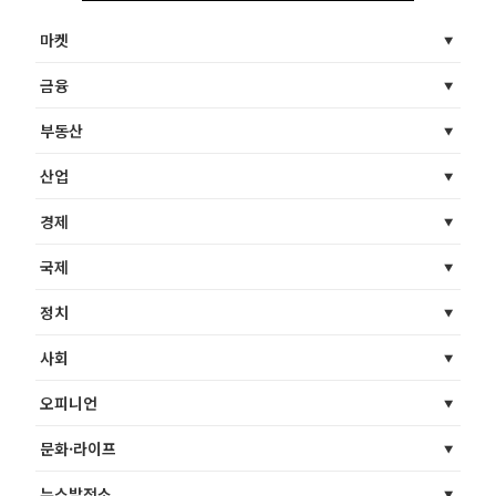
마켓
금융
부동산
산업
경제
국제
정치
사회
오피니언
문화·라이프
뉴스발전소