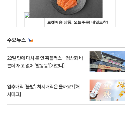
주요뉴스
22일 만에 다시 문 연 홈플러스…정상화 바
쁜데 재고 없어 ‘발동동’[가보니]
입추매직 '불발', 처서매직은 올까요? [해
시태그]