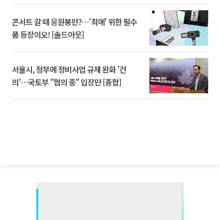
콘서트 갈 때 응원봉만?⋯'최애' 위한 필수
품 등장이오! [솔드아웃]
서울시, 정부에 정비사업 규제 완화 '건
의'⋯국토부 "협의 중" 입장만 [종합]