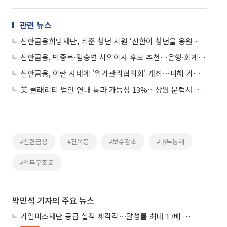
관련 뉴스
신한금융희망재단, 취준 청년 지원 ‘신한이 청년을 응원해’ 모집
신한금융, 박종복·임승연 사외이사 후보 추천…은행·회계 전문성 보강
신한금융, 이란 사태에 '위기관리협의회' 개최⋯피해 기업 금융지원
美 클래리티 법안 연내 통과 가능성 13%…상원 문턱서 제동
#신한금융
#진옥동
#보수감소
#내부통제
#책무구조도
박민석 기자의 주요 뉴스
기업미소재단 공급 실적 제각각⋯달성률 최대 17배 차이