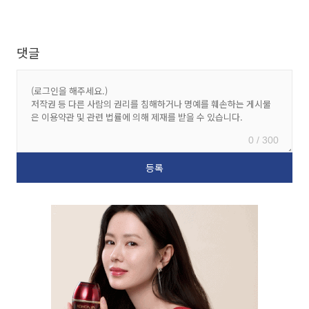
댓글
0 / 300