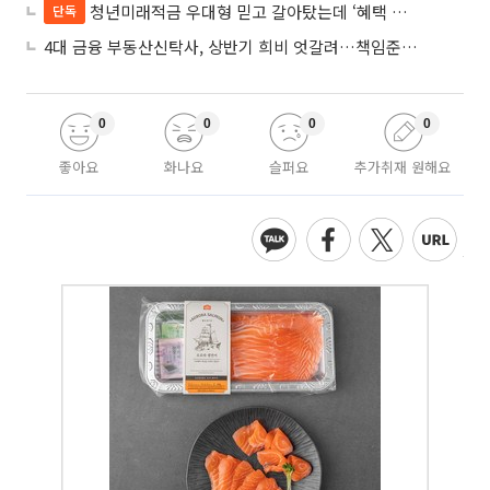
청년미래적금 우대형 믿고 갈아탔는데 ‘혜택 반토막’…심사 오류에 가입자 혼선
단독
4대 금융 부동산신탁사, 상반기 희비 엇갈려…책임준공 손실 반영 시점이 갈랐다
0
0
0
0
좋아요
화나요
슬퍼요
추가취재 원해요