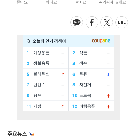
좋아요
화나요
슬퍼요
추가취재 원해요
주요뉴스