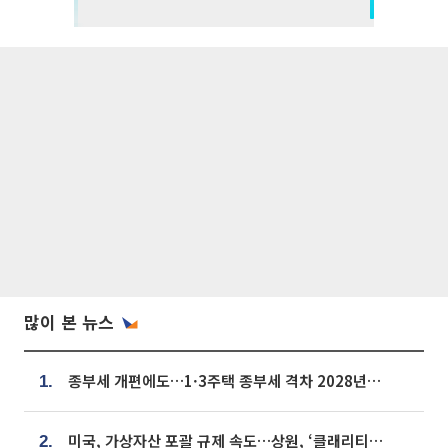
많이 본 뉴스
종부세 개편에도…1·3주택 종부세 격차 2028년부터 확대
1.
미국, 가상자산 포괄 규제 속도…상원, ‘클래리티법’ 9월 절차투표 추진
2.