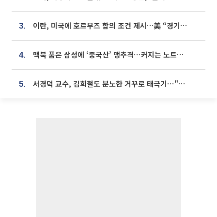
이란, 미국에 호르무즈 합의 조건 제시…美 “경기 아직 안 끝나” [종합]
3.
맥북 품은 삼성에 ‘중국산’ 맹추격⋯커지는 노트북 OLED 시장
4.
서경덕 교수, 김희철도 분노한 거꾸로 태극기⋯"엉터리는 아냐, 아쉬울 뿐"
5.