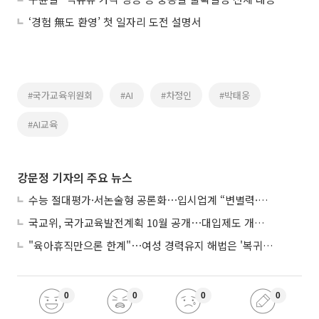
‘경험 無도 환영’ 첫 일자리 도전 설명서
#국가교육위원회
#AI
#차정인
#박태웅
#AI교육
강문정 기자의 주요 뉴스
수능 절대평가·서논술형 공론화⋯입시업계 “변별력·사교육 대책 먼저”
국교위, 국가교육발전계획 10월 공개⋯대입제도 개편 공론화 추진
"육아휴직만으론 한계"⋯여성 경력유지 해법은 '복귀 후 유연근무’
0
0
0
0