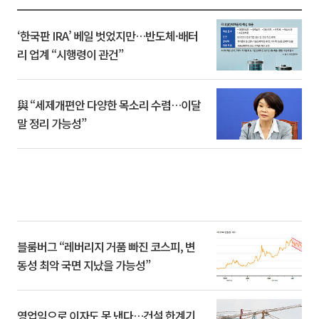
‘한국판 IRA’ 베일 벗었지만…반도체·배터
리 업계 “시행령이 관건”
與 “세제개편안 다양한 목소리 수렴…이달
말 정리 가능성”
블룸버그 “레버리지 거품 빠진 코스피, 변
동성 최악 국면 지났을 가능성”
영업익으로 이자도 못 낸다…건설 한계기