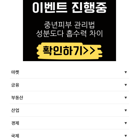
마켓
금융
부동산
산업
경제
국제