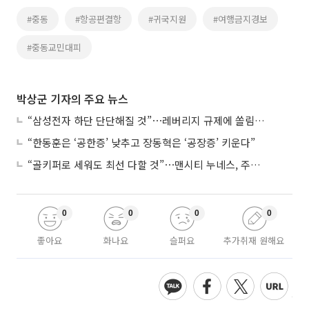
#중동
#항공편결항
#귀국지원
#여행금지경보
#중동교민대피
박상군 기자의 주요 뉴스
“삼성전자 하단 단단해질 것”⋯레버리지 규제에 쏠림 완화
“한동훈은 ‘공한증’ 낮추고 장동혁은 ‘공장증’ 키운다”
“골키퍼로 세워도 최선 다할 것”⋯맨시티 누네스, 주전 경쟁 각오
0
0
0
0
좋아요
화나요
슬퍼요
추가취재 원해요