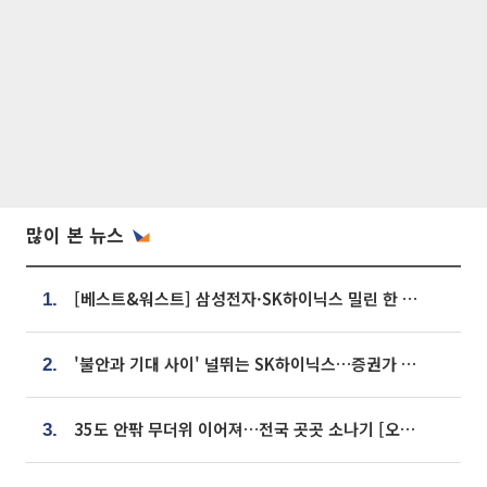
많이 본 뉴스
[베스트&워스트] 삼성전자·SK하이닉스 밀린 한 주…상상인증권은 85% 급등
1.
'불안과 기대 사이' 널뛰는 SK하이닉스…증권가 "HBM4·LTA 기반 펀터멘털 견고"
2.
35도 안팎 무더위 이어져…전국 곳곳 소나기 [오늘 날씨]
3.