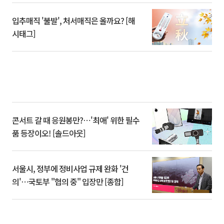
입추매직 '불발', 처서매직은 올까요? [해
시태그]
콘서트 갈 때 응원봉만?⋯'최애' 위한 필수
품 등장이오! [솔드아웃]
서울시, 정부에 정비사업 규제 완화 '건
의'⋯국토부 "협의 중" 입장만 [종합]