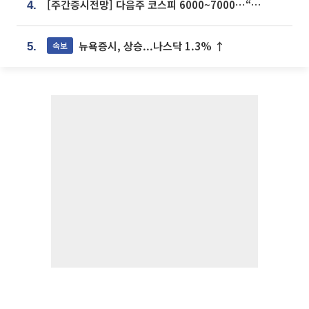
[주간증시전망] 다음주 코스피 6000~7000⋯“外人 수급은 정책이 변수”
4.
뉴욕증시, 상승...나스닥 1.3% ↑
속보
5.