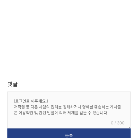
댓글
0 / 300