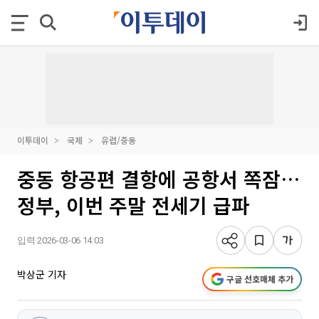
이투데이
국제
유럽/중동
중동 항공편 결항에 공항서 쪽잠…
정부, 이번 주말 전세기 급파
입력 2026-03-06 14:03
박상군 기자
구글 선호매체 추가