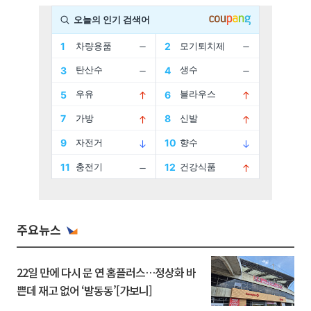
주요뉴스
22일 만에 다시 문 연 홈플러스…정상화 바
쁜데 재고 없어 ‘발동동’[가보니]