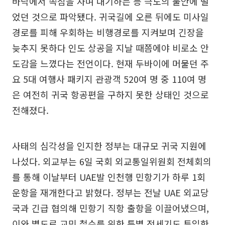
바닥에서 쪽잠을 자며 대기하는 등 극도의 불안에 떨
었던 것으로 파악됐다. 귀국길에 오른 뒤에도 미사일
경로를 피해 우회하는 비행경로를 지켜보며 긴장을
늦추지 못하다 인도 상공을 지날 때쯤에야 비로소 안
도감을 느꼈다는 전언이다. 현재 두바이에 머물던 주
요 5대 여행사 패키지 관광객 520여 명 중 110여 명
은 여전히 귀국 항공편을 구하지 못한 상태인 것으로
전해졌다.
사태의 심각성을 인지한 정부는 대규모 귀국 지원에
나섰다. 외교부는 6일 국회 외교통일위원회 전체회의
를 통해 이날부터 UAE발 인천행 민항기가 하루 1회
운항을 재개한다고 밝혔다. 정부는 전날 UAE 외교당
국과 긴급 협의해 민항기 직항 출항을 이끌어냈으며,
이와 별도로 교민 철수를 위한 특별 전세기도 투입한