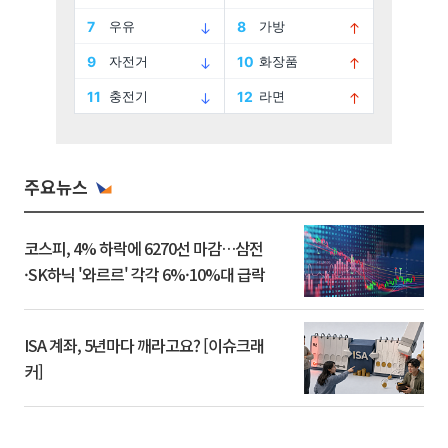
주요뉴스
코스피, 4% 하락에 6270선 마감…삼전
·SK하닉 '와르르' 각각 6%·10%대 급락
ISA 계좌, 5년마다 깨라고요? [이슈크래
커]