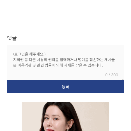
댓글
0 / 300