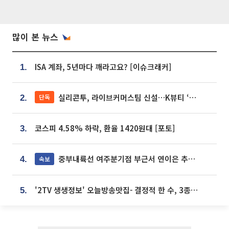
많이 본 뉴스
ISA 계좌, 5년마다 깨라고요? [이슈크래커]
1.
실리콘투, 라이브커머스팀 신설…K뷰티 ‘글로벌 판매망’ 확대[K뷰티 라방戰]
단독
2.
코스피 4.58% 하락, 환율 1420원대 [포토]
3.
중부내륙선 여주분기점 부근서 연이은 추돌사고 발생
속보
4.
'2TV 생생정보' 오늘방송맛집- 결정적 한 수, 3종 메밀면! 메밀 소바 맛집 '의○○○○'
5.