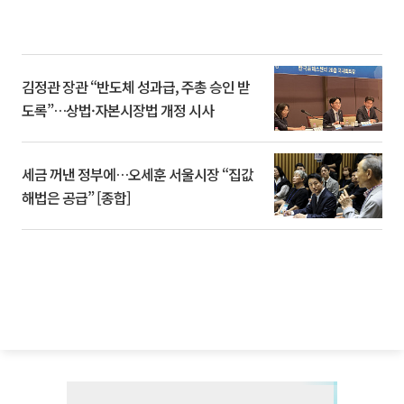
김정관 장관 “반도체 성과급, 주총 승인 받
도록”…상법·자본시장법 개정 시사
세금 꺼낸 정부에…오세훈 서울시장 “집값
해법은 공급” [종합]