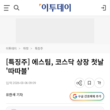
이투데이
마켓
특징주
[특징주] 에스팀, 코스닥 상장 첫날
'따따블'
입력 2026-03-06 09:09
유한새 기자
구글 선호매체 추가