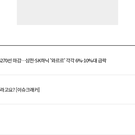
6270선 마감…삼전·SK하닉 '와르르' 각각 6%·10%대 급락
 깨라고요? [이슈크래커]