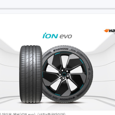
아이온 에보(iON evo). (사진=한국타이어)