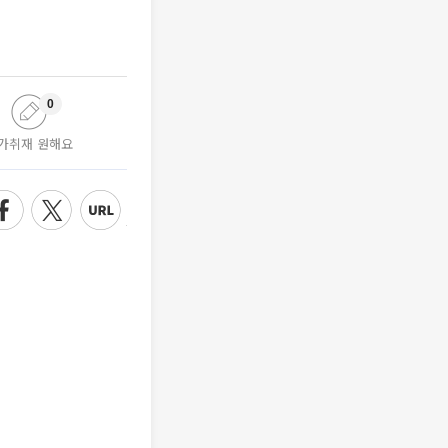
0
가취재 원해요