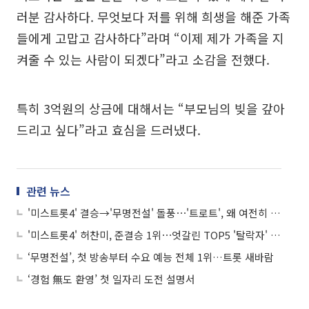
러분 감사하다. 무엇보다 저를 위해 희생을 해준 가족
들에게 고맙고 감사하다”라며 “이제 제가 가족을 지
켜줄 수 있는 사람이 되겠다”라고 소감을 전했다.
특히 3억원의 상금에 대해서는 “부모님의 빚을 갚아
드리고 싶다”라고 효심을 드러냈다.
관련 뉴스
'미스트롯4' 결승→'무명전설' 돌풍⋯'트로트', 왜 여전히 뜨겁나
'미스트롯4' 허찬미, 준결승 1위⋯엇갈린 TOP5 '탈락자' 누구?
‘무명전설’, 첫 방송부터 수요 예능 전체 1위…트롯 새바람
‘경험 無도 환영’ 첫 일자리 도전 설명서