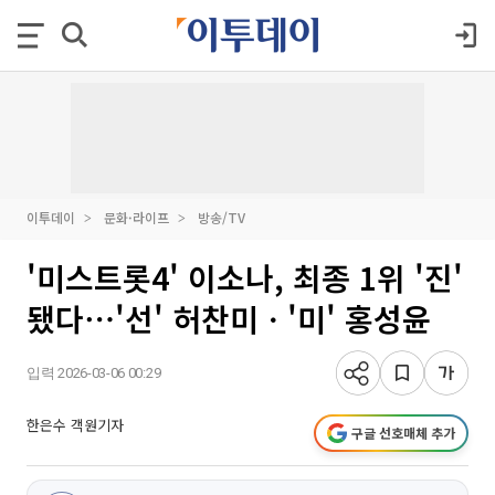
이투데이
문화·라이프
방송/TV
'미스트롯4' 이소나, 최종 1위 '진'
됐다⋯'선' 허찬미ㆍ'미' 홍성윤
입력 2026-03-06 00:29
한은수 객원기자
구글 선호매체 추가