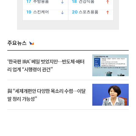
주요뉴스
‘한국판 IRA’ 베일 벗었지만…반도체·배터
리 업계 “시행령이 관건”
與 “세제개편안 다양한 목소리 수렴…이달
말 정리 가능성”