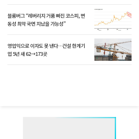
블룸버그 “레버리지 거품 빠진 코스피, 변
동성 최악 국면 지났을 가능성”
영업익으로 이자도 못 낸다…건설 한계기
업 5년 새 62→173곳