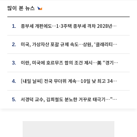
많이 본 뉴스
종부세 개편에도…1·3주택 종부세 격차 2028년부터 확대
1.
미국, 가상자산 포괄 규제 속도…상원, ‘클래리티법’ 9월 절차투표 추진
2.
이란, 미국에 호르무즈 합의 조건 제시…美 “경기 아직 안 끝나” [종합]
3.
[내일 날씨] 전국 무더위 계속…10일 낮 최고 34도 육박
4.
서경덕 교수, 김희철도 분노한 거꾸로 태극기⋯"엉터리는 아냐, 아쉬울 뿐"
5.