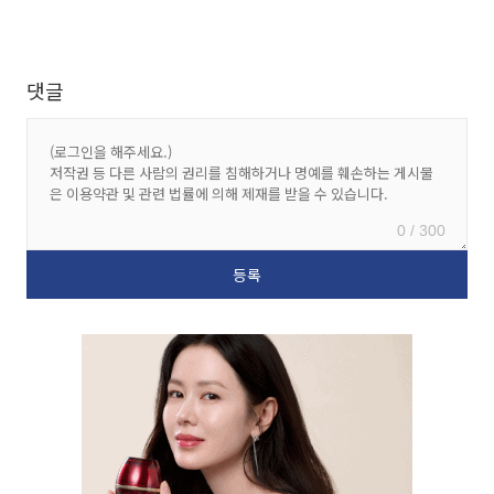
댓글
0 / 300