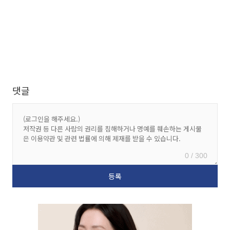
댓글
0 / 300