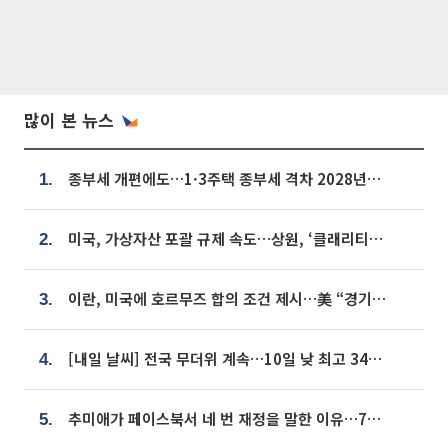
많이 본 뉴스
종부세 개편에도…1·3주택 종부세 격차 2028년부터 확대
1.
미국, 가상자산 포괄 규제 속도…상원, ‘클래리티법’ 9월 절차투표 추진
2.
이란, 미국에 호르무즈 합의 조건 제시…美 “경기 아직 안 끝나” [종합]
3.
[내일 날씨] 전국 무더위 계속…10일 낮 최고 34도 육박
4.
추미애가 페이스북서 네 번 재정을 말한 이유…7700억 추경 열쇠는 도의회에
5.