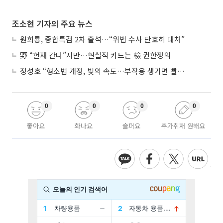
조소현 기자의 주요 뉴스
원희룡, 종합특검 2차 출석…“위법 수사 단호히 대처”
野 “헌재 간다”지만…현실적 카드는 檢 권한쟁의
정성호 “형소법 개정, 빛의 속도…부작용 생기면 빨리 고쳐야”
0
0
0
0
좋아요
화나요
슬퍼요
추가취재 원해요