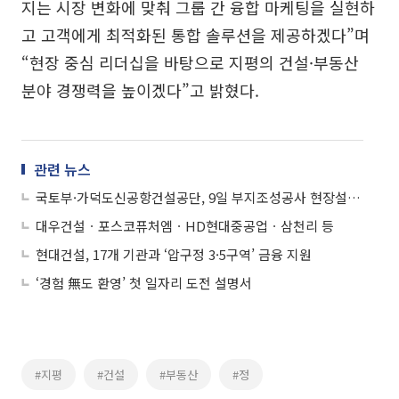
지는 시장 변화에 맞춰 그룹 간 융합 마케팅을 실현하
고 고객에게 최적화된 통합 솔루션을 제공하겠다”며
“현장 중심 리더십을 바탕으로 지평의 건설·부동산
분야 경쟁력을 높이겠다”고 밝혔다.
관련 뉴스
국토부·가덕도신공항건설공단, 9일 부지조성공사 현장설명회 개최
대우건설ㆍ포스코퓨처엠ㆍHD현대중공업ㆍ삼천리 등
현대건설, 17개 기관과 ‘압구정 3·5구역’ 금융 지원
‘경험 無도 환영’ 첫 일자리 도전 설명서
#지평
#건설
#부동산
#정