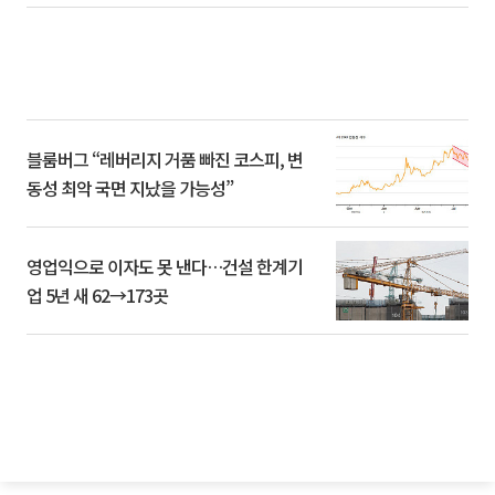
블룸버그 “레버리지 거품 빠진 코스피, 변
동성 최악 국면 지났을 가능성”
영업익으로 이자도 못 낸다…건설 한계기
업 5년 새 62→173곳