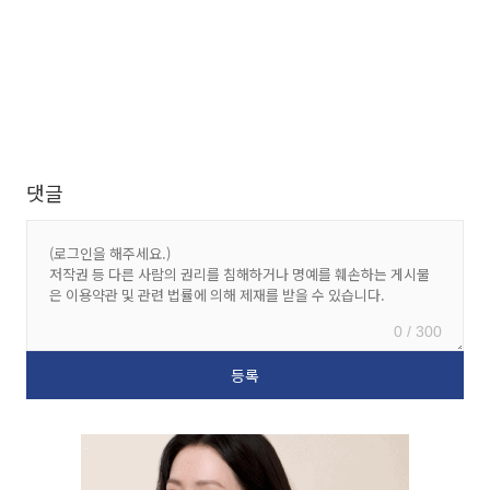
댓글
0 / 300