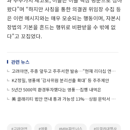
왔다”며 “하지만 사칭을 통한 의결권 위임장 수집 등
은 이런 메시지와는 매우 모순되는 행동이며, 자본시
장법의 기본을 흔드는 행위로 비판받을 수 밖에 없
다"고 꼬집었다.
관련 뉴스
고려아연, 주총 앞두고 주주서한 발송…“현재 리더십 연속성 필요”
KZ정밀, 영풍에 '감사위원 분리선출 확대' 등 주주제안
5년간 5000억 환경투자했다는 영풍⋯집행 내역은
美 클래리티 법안 연내 통과 가능성 13%…상원 문턱서 제동
#고려아연
#영풍
#MBK파트너스
#의결권대행사