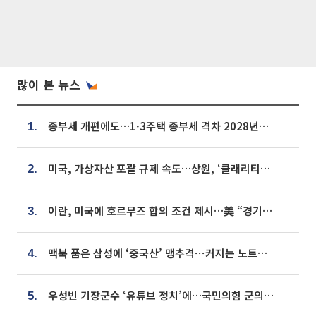
많이 본 뉴스
종부세 개편에도…1·3주택 종부세 격차 2028년부터 확대
1.
미국, 가상자산 포괄 규제 속도…상원, ‘클래리티법’ 9월 절차투표 추진
2.
이란, 미국에 호르무즈 합의 조건 제시…美 “경기 아직 안 끝나” [종합]
3.
맥북 품은 삼성에 ‘중국산’ 맹추격⋯커지는 노트북 OLED 시장
4.
우성빈 기장군수 ‘유튜브 정치’에…국민의힘 군의원들 집단 반발
5.