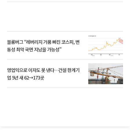
블룸버그 “레버리지 거품 빠진 코스피, 변
동성 최악 국면 지났을 가능성”
영업익으로 이자도 못 낸다…건설 한계기
업 5년 새 62→173곳