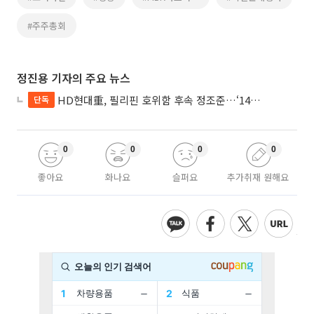
#주주총회
정진용 기자의 주요 뉴스
HD현대重, 필리핀 호위함 후속 정조준…‘14척+α’ 싹쓸이 노린다
단독
0
0
0
0
좋아요
화나요
슬퍼요
추가취재 원해요