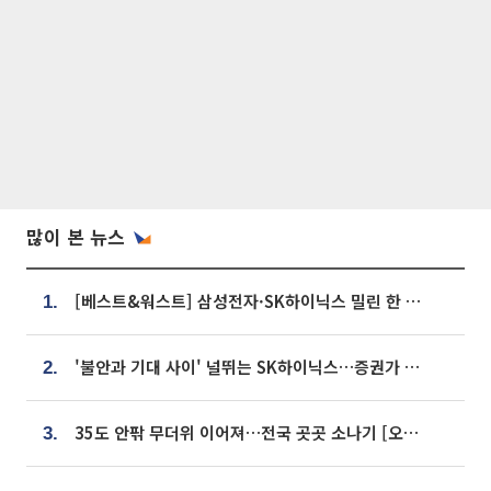
많이 본 뉴스
[베스트&워스트] 삼성전자·SK하이닉스 밀린 한 주…상상인증권은 85% 급등
1.
'불안과 기대 사이' 널뛰는 SK하이닉스…증권가 "HBM4·LTA 기반 펀터멘털 견고"
2.
35도 안팎 무더위 이어져…전국 곳곳 소나기 [오늘 날씨]
3.