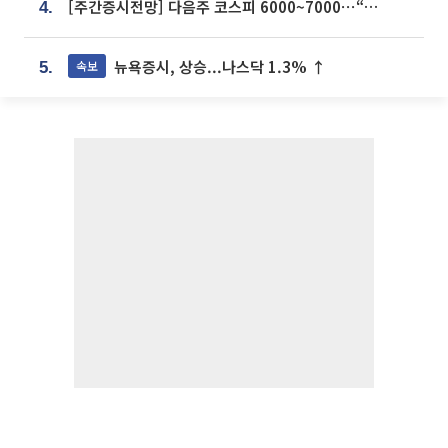
[주간증시전망] 다음주 코스피 6000~7000⋯“外人 수급은 정책이 변수”
4.
뉴욕증시, 상승...나스닥 1.3% ↑
속보
5.