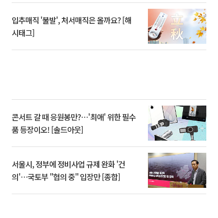
입추매직 '불발', 처서매직은 올까요? [해
시태그]
콘서트 갈 때 응원봉만?⋯'최애' 위한 필수
품 등장이오! [솔드아웃]
서울시, 정부에 정비사업 규제 완화 '건
의'⋯국토부 "협의 중" 입장만 [종합]