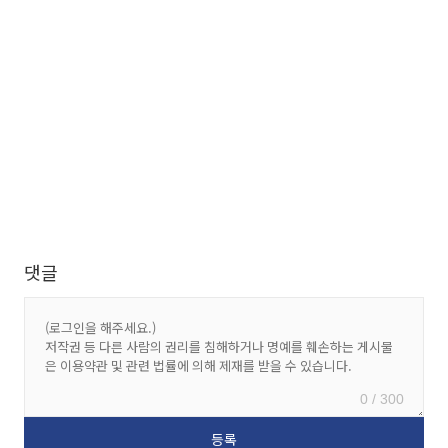
댓글
0 / 300