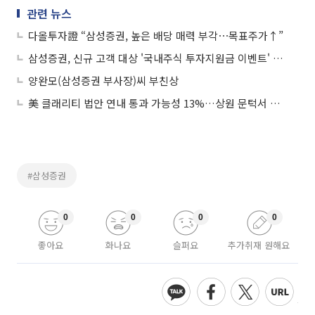
관련 뉴스
다올투자證 “삼성증권, 높은 배당 매력 부각⋯목표주가↑”
삼성증권, 신규 고객 대상 '국내주식 투자지원금 이벤트' 실시
양완모(삼성증권 부사장)씨 부친상
美 클래리티 법안 연내 통과 가능성 13%…상원 문턱서 제동
#삼성증권
0
0
0
0
좋아요
화나요
슬퍼요
추가취재 원해요