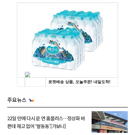
주요뉴스
22일 만에 다시 문 연 홈플러스…정상화 바
쁜데 재고 없어 ‘발동동’[가보니]