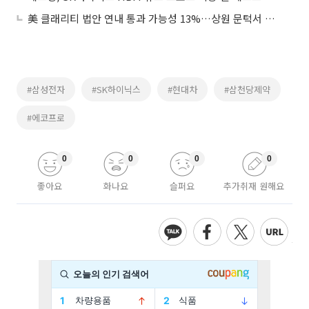
美 클래리티 법안 연내 통과 가능성 13%…상원 문턱서 제동
#삼성전자
#SK하이닉스
#현대차
#삼천당제약
#에코프로
0
0
0
0
좋아요
화나요
슬퍼요
추가취재 원해요