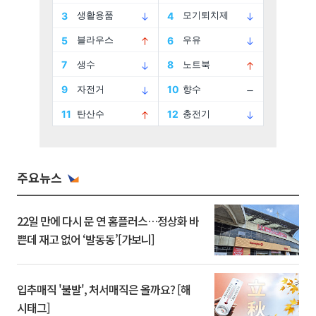
주요뉴스
22일 만에 다시 문 연 홈플러스…정상화 바
쁜데 재고 없어 ‘발동동’[가보니]
입추매직 '불발', 처서매직은 올까요? [해
시태그]