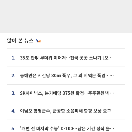
많이 본 뉴스
35도 안팎 무더위 이어져…전국 곳곳 소나기 [오늘 날씨]
1.
동해안은 시간당 80㎜ 폭우, 그 외 지역은 폭염…‘극과 극 날씨’
2.
SK하이닉스, 분기배당 375원 확정…주주환원책 9월로 앞당겨 발표
3.
이남오 함평군수, 군공항 소음피해 함평 보상 요구
4.
'개편 전 마지막 수능' D-100⋯남은 기간 성적 올릴 전략은
5.