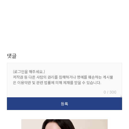
댓글
0 / 300