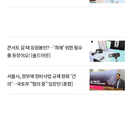
콘서트 갈 때 응원봉만?⋯'최애' 위한 필수
품 등장이오! [솔드아웃]
서울시, 정부에 정비사업 규제 완화 '건
의'⋯국토부 "협의 중" 입장만 [종합]