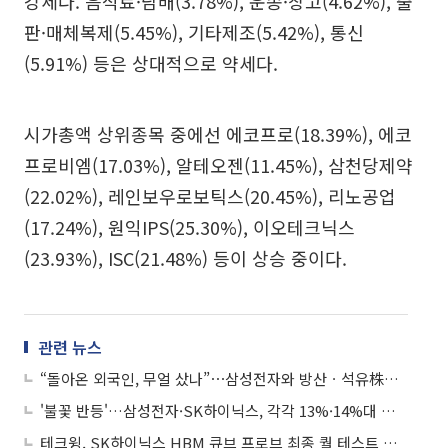
강세다. 음식료·담배(3.78%), 운송·창고(4.62%), 출
판·매체복제(5.45%), 기타제조(5.42%), 통신
(5.91%) 등은 상대적으로 약세다.
시가총액 상위종목 중에선 에코프로(18.39%), 에코
프로비엠(17.03%), 알테오젠(11.45%), 삼천당제약
(22.02%), 레인보우로보틱스(20.45%), 리노공업
(17.24%), 원익IPS(25.30%), 이오테크닉스
(23.93%), ISC(21.48%) 등이 상승 중이다.
관련 뉴스
“돌아온 외국인, 무얼 샀나”⋯삼성전자와 방산ㆍ석유株로 몰려
'불꽃 반등'…삼성전자·SK하이닉스, 각각 13%·14%대 반등
테크윙, SK하이닉스 HBM 큐브 프로브 최종 퀄 테스트 통과