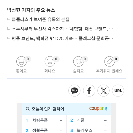
박선현 기자의 주요 뉴스
홈플러스가 보여준 유통의 본질
스투시부터 무신사 킥스까지…‘체험형’ 패션 브랜드, 잇단 제주행
명품 브랜드, 백화점 밖 D2C 가속…‘플래그십·문화공간’ 전략 눈길
0
0
0
0
좋아요
화나요
슬퍼요
추가취재 원해요