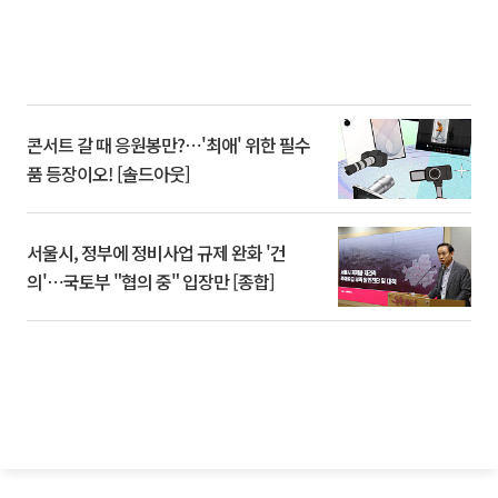
콘서트 갈 때 응원봉만?⋯'최애' 위한 필수
품 등장이오! [솔드아웃]
서울시, 정부에 정비사업 규제 완화 '건
의'⋯국토부 "협의 중" 입장만 [종합]