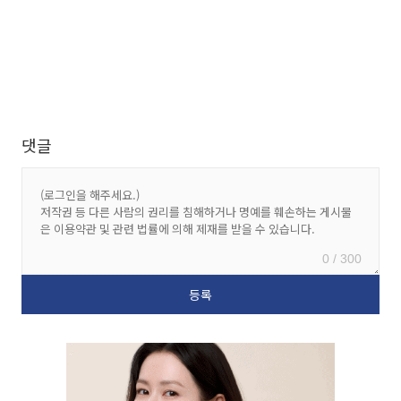
댓글
0 / 300