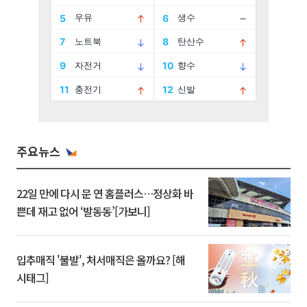
주요뉴스
22일 만에 다시 문 연 홈플러스…정상화 바
쁜데 재고 없어 ‘발동동’[가보니]
입추매직 '불발', 처서매직은 올까요? [해
시태그]