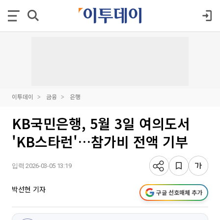
이투데이
금융
은행
KB국민은행, 5월 3일 여의도서
'KB스타런'…참가비 전액 기부
입력 2026-03-05 13:19
박선현 기자
구글 선호매체 추가