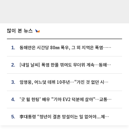
많이 본 뉴스
동해안은 시간당 80㎜ 폭우, 그 외 지역은 폭염…‘극과 극 날씨’
1.
[내일 날씨] 폭염 한풀 꺾여도 무더위 계속⋯동해안 이틀 연속 비
2.
임영웅, 어느덧 데뷔 10주년⋯"가진 것 없던 시절, 내 앞엔 20명의 팬뿐"
3.
'굿 윌 헌팅' 배우 "기아 EV2 덕분에 살아"…교통사고 후 안전성 극찬
4.
李대통령 “청년이 결혼 망설이는 일 없어야...제도상 불이익 조사”
5.