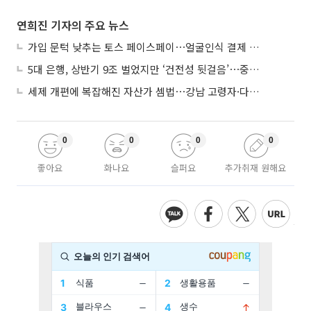
연희진 기자의 주요 뉴스
가입 문턱 낮추는 토스 페이스페이⋯얼굴인식 결제 확산 속도낸다
5대 은행, 상반기 9조 벌었지만 ‘건전성 뒷걸음’⋯중기대출 문턱 높아지나
세제 개편에 복잡해진 자산가 셈법⋯강남 고령자·다주택자 ‘자산재편 고심’
0
0
0
0
좋아요
화나요
슬퍼요
추가취재 원해요