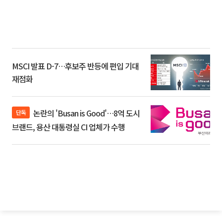
MSCI 발표 D-7…후보주 반등에 편입 기대
재점화
논란의 'Busan is Good'…8억 도시
단독
브랜드, 용산 대통령실 CI 업체가 수행