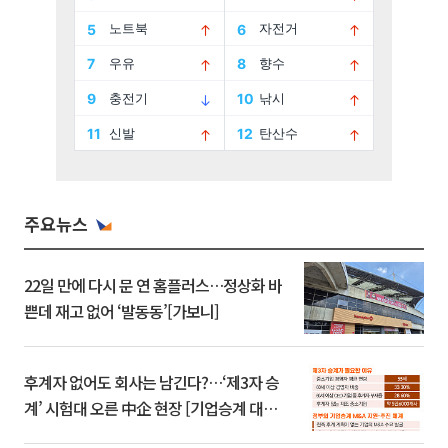
주요뉴스
22일 만에 다시 문 연 홈플러스…정상화 바
쁜데 재고 없어 ‘발동동’[가보니]
후계자 없어도 회사는 남긴다?…‘제3자 승
계’ 시험대 오른 中企 현장 [기업승계 대전
환]