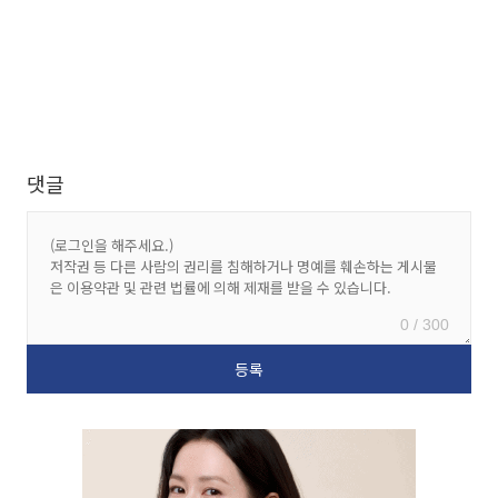
댓글
0 / 300