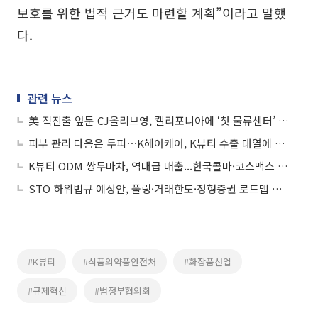
보호를 위한 법적 근거도 마련할 계획”이라고 말했
다.
관련 뉴스
美 직진출 앞둔 CJ올리브영, 캘리포니아에 ‘첫 물류센터’ 구축
피부 관리 다음은 두피⋯K헤어케어, K뷰티 수출 대열에 합류
K뷰티 ODM 쌍두마차, 역대급 매출...한국콜마·코스맥스 “올해 해외서 더 생산”
STO 하위법규 예상안, 풀링·거래한도·정형증권 로드맵 제시
#K뷰티
#식품의약품안전처
#화장품산업
#규제혁신
#범정부협의회