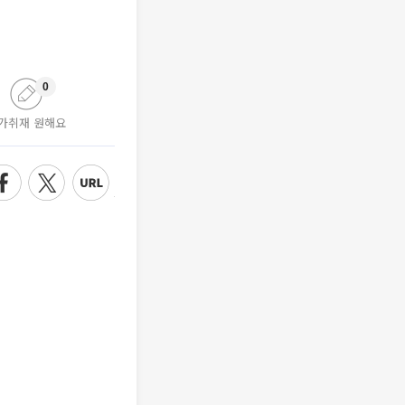
0
가취재 원해요