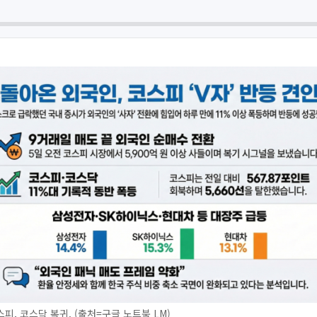
피, 코스닥 복귀. (출처=구글 노트북 LM)