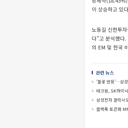
당제약(18.45%)
이 상승하고 있다
노동길 신한투자증
다”고 분석했다.
의 EM 및 한국
관련 뉴스
'불꽃 반등'…삼성
테크윙, SK하이닉
삼성전자 갤럭시S2
블랙록 토큰화 MM