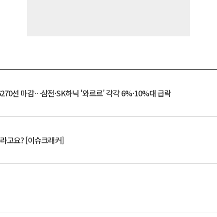
6270선 마감…삼전·SK하닉 '와르르' 각각 6%·10%대 급락
 깨라고요? [이슈크래커]