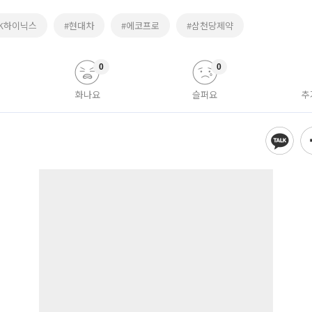
SK하이닉스
#현대차
#에코프로
#삼천당제약
0
0
화나요
슬퍼요
추