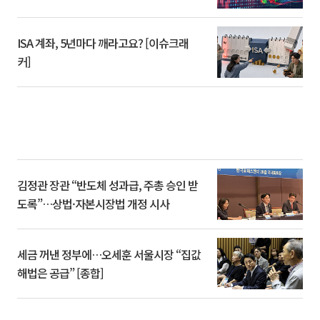
ISA 계좌, 5년마다 깨라고요? [이슈크래
커]
김정관 장관 “반도체 성과급, 주총 승인 받
도록”…상법·자본시장법 개정 시사
세금 꺼낸 정부에…오세훈 서울시장 “집값
해법은 공급” [종합]