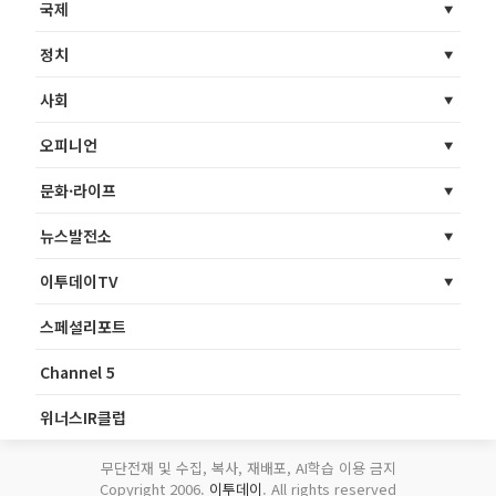
국제
정치
사회
오피니언
문화·라이프
뉴스발전소
이투데이TV
스페셜리포트
Channel 5
위너스IR클럽
무단전재 및 수집, 복사, 재배포, AI학습 이용 금지
Copyright 2006.
이투데이
. All rights reserved