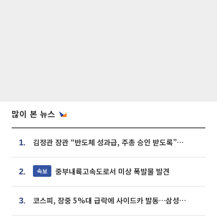
많이 본 뉴스
김정관 장관 “반도체 성과급, 주총 승인 받도록”…상법·자본시장법 개정 시사
1.
중부내륙고속도로서 미상 폭발물 발견
속보
2.
코스피, 장중 5%대 급락에 사이드카 발동…삼성·SK 동반 폭락
3.