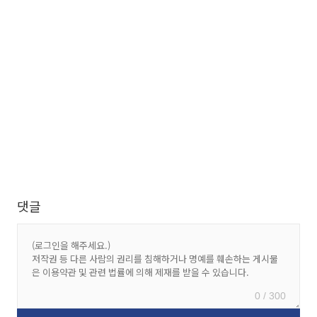
댓글
0 / 300