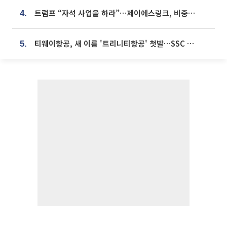
트럼프 “자석 사업을 하라”…제이에스링크, 비중국 영구자석 공급망 구축 속도
4.
티웨이항공, 새 이름 '트리니티항공' 첫발…SSC 전략 본격화
5.