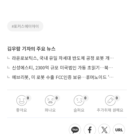
#포커스에이아이
김우람 기자의 주요 뉴스
라온로보틱스, 국내 유일 차세대 반도체 공정 로봇 개발 ‘고객사 테스트 진행’
신성에스티, 2300억 규모 미국법인 가동 초읽기…북미 ESS 공략 본격화
에브리봇, 미 로봇 수출 FCC인증 보유…휴머노이드 ‘AI 두뇌’ 탑재 속도
0
0
0
0
좋아요
화나요
슬퍼요
추가취재 원해요