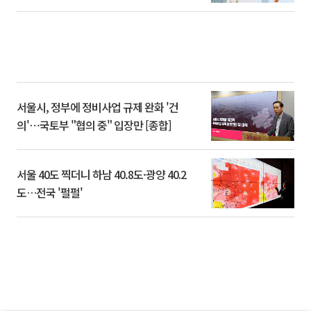
서울시, 정부에 정비사업 규제 완화 '건
의'⋯국토부 "협의 중" 입장만 [종합]
서울 40도 찍더니 하남 40.8도·광양 40.2
도…전국 '펄펄'