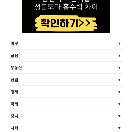
마켓
금융
부동산
산업
경제
국제
정치
사회