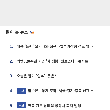
많이 본 뉴스
태풍 '돌핀' 오키나와 접근…일본기상청 경로 업데이트
1.
빅뱅, 20주년 기념 '새 뱅봉' 선보인다⋯콘서트 앞두고 팝업 개최
2.
오늘은 절기 '입추', 뜻은?
3.
합수본, '통계 조작' 서울·경기·충북 선관위 등 추가 압수수색
속보
4.
전북 완주 삼례읍 공장서 화재 발생
속보
5.