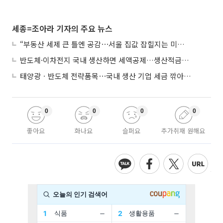
세종=조아라 기자의 주요 뉴스
“부동산 세제 큰 틀엔 공감⋯서울 집값 잡힐지는 미지수”
반도체·이차전지 국내 생산하면 세액공제…생산적금융 ISA 신설
태양광ㆍ반도체 전략품목⋯국내 생산 기업 세금 깎아준다
0
0
0
0
좋아요
화나요
슬퍼요
추가취재 원해요