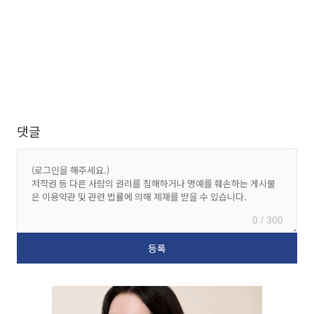
댓글
0 / 300