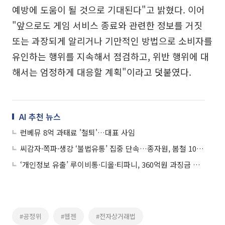
예방에 도움이 될 것으로 기대된다"고 밝혔다. 이어
"앞으로도 게임 서비스 종료와 관련한 정보를 거짓
또는 과장되게 알리거나 기만적인 방법으로 소비자를
유인하는 행위를 지속해서 점검하고, 위반 행위에 대
해서는 엄정하게 대응할 계획"이라고 덧붙였다.
AI 추천 뉴스
런베뮤 8억 과태료 '철퇴'…대표 사임
씨감자·쪽파·생강 ‘불법유통’ 집중 단속…종자원, 봄철 100건 적발에 강력 대응
‘개인정보 유출’ 루이비통·디올·티파니, 360억원 과징금 철퇴
#공정위
#웹젠
#전자상거래법