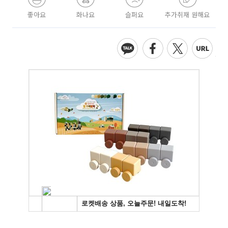
좋아요
화나요
슬퍼요
추가취재 원해요