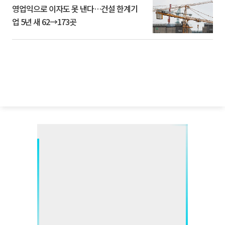
영업익으로 이자도 못 낸다…건설 한계기
업 5년 새 62→173곳