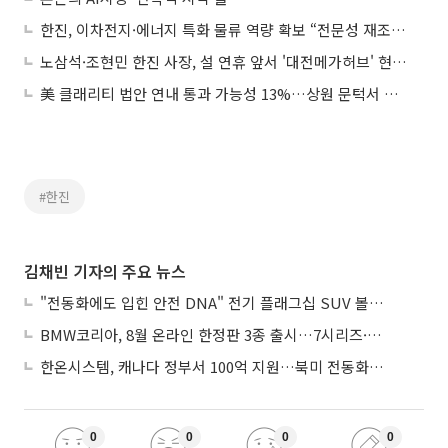
한진, 이차전지·에너지 특화 물류 역량 확보 “전문성 재조명”
노삼석·조현민 한진 사장, 설 연휴 앞서 '대전메가허브' 현장 점검
美 클래리티 법안 연내 통과 가능성 13%…상원 문턱서 제동
#한진
김채빈 기자의 주요 뉴스
"전동화에도 입힌 안전 DNA" 전기 플래그십 SUV 볼보 'EX90'
BMW코리아, 8월 온라인 한정판 3종 출시…7시리즈·X7·M340i 투어링
한온시스템, 캐나다 정부서 100억 지원…북미 전동화 시장 가속
0
0
0
0