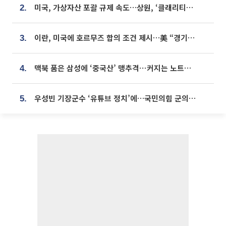
미국, 가상자산 포괄 규제 속도…상원, ‘클래리티법’ 9월 절차투표 추진
2.
이란, 미국에 호르무즈 합의 조건 제시…美 “경기 아직 안 끝나” [종합]
3.
맥북 품은 삼성에 ‘중국산’ 맹추격⋯커지는 노트북 OLED 시장
4.
우성빈 기장군수 ‘유튜브 정치’에…국민의힘 군의원들 집단 반발
5.