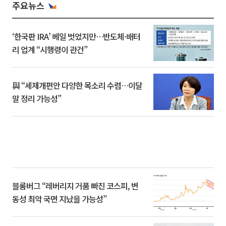
주요뉴스
‘한국판 IRA’ 베일 벗었지만…반도체·배터
리 업계 “시행령이 관건”
與 “세제개편안 다양한 목소리 수렴…이달
말 정리 가능성”
블룸버그 “레버리지 거품 빠진 코스피, 변
동성 최악 국면 지났을 가능성”