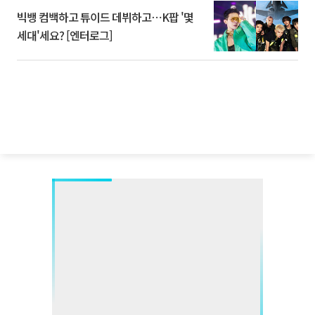
빅뱅 컴백하고 튜이드 데뷔하고⋯K팝 '몇
세대'세요? [엔터로그]