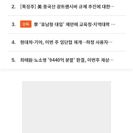
[특징주] 美 중국산 광트랜시버 규제 추진에 대한광통신 등 광통신株 강세
2.
李 ‘호남형 대입’ 제안에 교육청·지역대학 서·논술형 입시 연계 '착수'
단독
3.
현대차·기아, 이번 주 임단협 재개…하청 사용자성 재심도 ‘변수’
4.
최태원·노소영 '9440억 분할' 판결, 이번주 재상고 여부 주목
5.