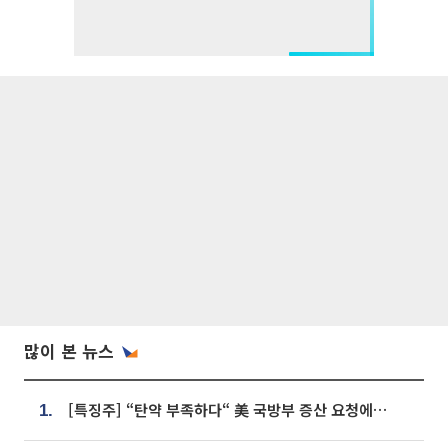
많이 본 뉴스
[특징주] “탄약 부족하다“ 美 국방부 증산 요청에⋯국내 방산주 급등세
1.