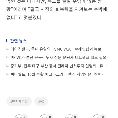
막힌 것은 아니지만, 속도를 줄일 수밖에 없는 상
황"이라며 "결국 시장의 회복력을 지켜보는 수밖에
없다"고 덧붙였다.
관련 뉴스
에이직랜드, 국내 유일의 TSMC VCA…브레인칩과 뉴로모픽 AI 프로젝트 수주
PE·VC가 분산 운용…투자 전문 운용사 네트워크 확보 필요
중기부, 전주·대구·부산 등서 릴레이 벤처투자 설명회...유력 VC도 참여
싸이월드, 10월 부활 예고…그러나 핵심 사업안은 ‘추후 공개’
#벤처캐피탈
#VC
0
0
0
0