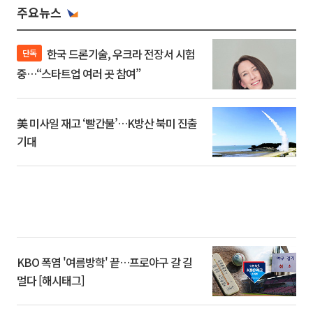
주요뉴스
한국 드론기술, 우크라 전장서 시험
단독
중…“스타트업 여러 곳 참여”
美 미사일 재고 ‘빨간불’…K방산 북미 진출
기대
KBO 폭염 '여름방학' 끝…프로야구 갈 길
멀다 [해시태그]