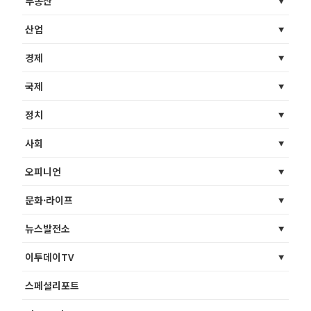
부동산
산업
경제
국제
정치
사회
오피니언
문화·라이프
뉴스발전소
이투데이TV
스페셜리포트