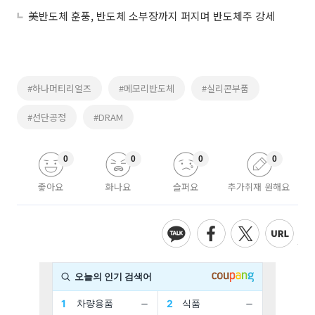
美반도체 훈풍, 반도체 소부장까지 퍼지며 반도체주 강세
#하나머티리얼즈
#메모리반도체
#실리콘부품
#선단공정
#DRAM
0
0
0
0
좋아요
화나요
슬퍼요
추가취재 원해요