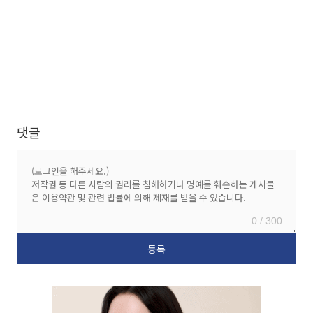
댓글
0 / 300