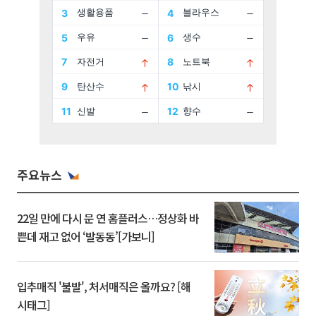
주요뉴스
22일 만에 다시 문 연 홈플러스…정상화 바
쁜데 재고 없어 ‘발동동’[가보니]
입추매직 '불발', 처서매직은 올까요? [해
시태그]