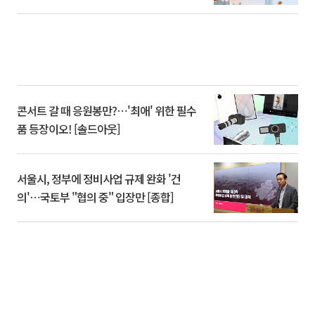
콘서트 갈 때 응원봉만?⋯'최애' 위한 필수
품 등장이오! [솔드아웃]
서울시, 정부에 정비사업 규제 완화 '건
의'⋯국토부 "협의 중" 입장만 [종합]