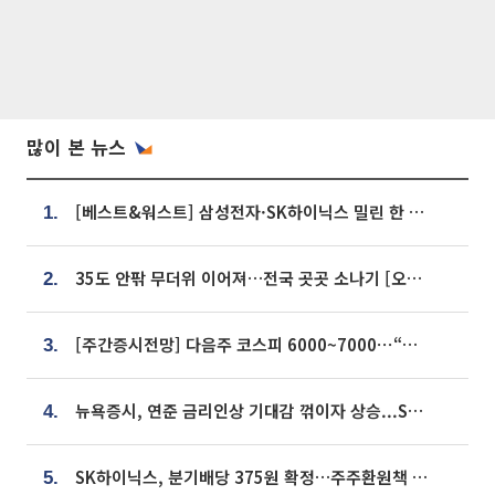
많이 본 뉴스
[베스트&워스트] 삼성전자·SK하이닉스 밀린 한 주…상상인증권은 85% 급등
1.
35도 안팎 무더위 이어져…전국 곳곳 소나기 [오늘 날씨]
2.
[주간증시전망] 다음주 코스피 6000~7000⋯“外人 수급은 정책이 변수”
3.
뉴욕증시, 연준 금리인상 기대감 꺾이자 상승...S&P500 사상 최고치 [종합]
4.
SK하이닉스, 분기배당 375원 확정…주주환원책 9월로 앞당겨 발표
5.