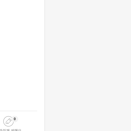
0
가취재 원해요