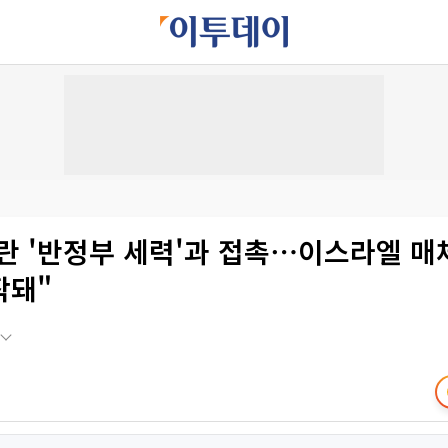
란 '반정부 세력'과 접촉⋯이스라엘 매
작돼"