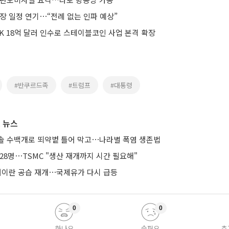
장 일정 연기⋯“전례 없는 인파 예상”
K 18억 달러 인수로 스테이블코인 사업 본격 확장
#반쿠르드족
#트럼프
#대통령
 뉴스
솔 수백개로 뙤약볕 틀어 막고⋯나라별 폭염 생존법
28명⋯TSMC "생산 재개까지 시간 필요해"
 대이란 공습 재개⋯국제유가 다시 급등
0
0
화나요
슬퍼요
추