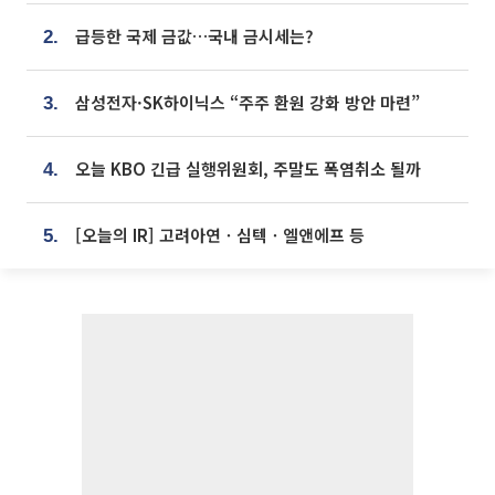
급등한 국제 금값…국내 금시세는?
2.
삼성전자·SK하이닉스 “주주 환원 강화 방안 마련”
3.
오늘 KBO 긴급 실행위원회, 주말도 폭염취소 될까
4.
[오늘의 IR] 고려아연ㆍ심텍ㆍ엘앤에프 등
5.