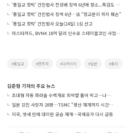
‘통일교 청탁’ 건진법사 전성배 징역 6년에 항소...특검도 항소장
‘통일교 청탁’ 건진법사 징역 6년…法 “정교분리 취지 훼손”
'통일교 청탁' 건진법사 오늘(24일) 1심 선고
마스터카드, BVNK 18억 달러 인수로 스테이블코인 사업 본격 확장
#통일교
#한학자
#다카이치
#일본
#총리
김준형 기자의 주요 뉴스
초대형 자동 파라솔 수백개로 뙤약볕 틀어 막고⋯나라별 폭염 생존법
일본 강진 사망자 28명⋯TSMC "생산 재개까지 시간 필요해"
미국, 엿새 만에 대이란 공습 재개⋯국제유가 다시 급등