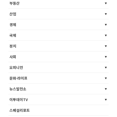
부동산
산업
경제
국제
정치
사회
오피니언
문화·라이프
뉴스발전소
이투데이TV
스페셜리포트