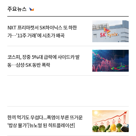
주요뉴스
NXT 프리마켓서 SK하이닉스 또 하한
가⋯‘11주 거래’에 시초가 왜곡
코스피, 장중 5%대 급락에 사이드카 발
동…삼성·SK 동반 폭락
한끼 먹기도 무섭다...폭염이 부른 뜨거운
‘밥상 물가’[뉴노멀 된 히트플레이션]