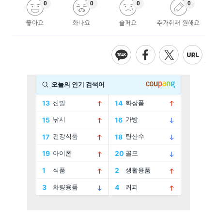
0
0
0
0
좋아요
화나요
슬퍼요
추가취재 원해요