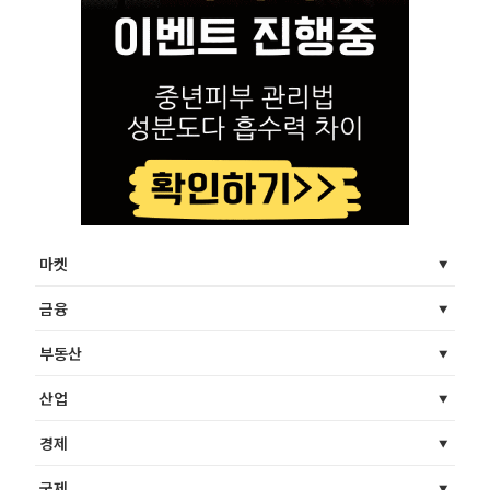
마켓
금융
부동산
산업
경제
국제