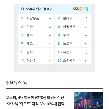
주요뉴스
코스피, 4% 하락에 6270선 마감…삼전
·SK하닉 '와르르' 각각 6%·10%대 급락