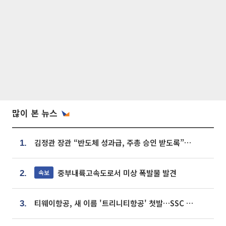
많이 본 뉴스
김정관 장관 “반도체 성과급, 주총 승인 받도록”…상법·자본시장법 개정 시사
1.
중부내륙고속도로서 미상 폭발물 발견
속보
2.
티웨이항공, 새 이름 '트리니티항공' 첫발…SSC 전략 본격화
3.