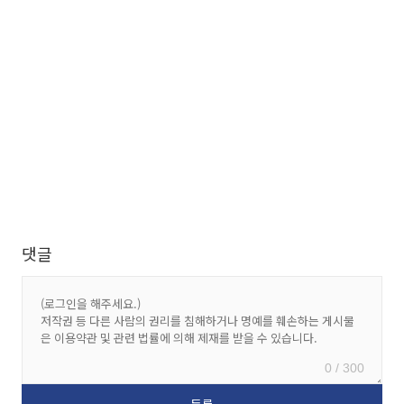
댓글
0 / 300