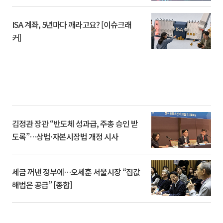
ISA 계좌, 5년마다 깨라고요? [이슈크래
커]
김정관 장관 “반도체 성과급, 주총 승인 받
도록”…상법·자본시장법 개정 시사
세금 꺼낸 정부에…오세훈 서울시장 “집값
해법은 공급” [종합]