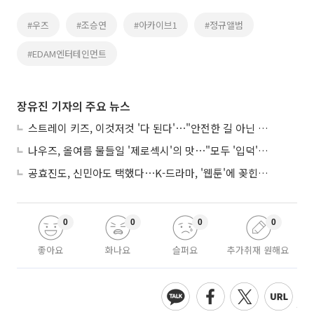
#우즈
#조승연
#아카이브1
#정규앨범
#EDAM엔터테인먼트
장유진 기자의 주요 뉴스
스트레이 키즈, 이것저것 '다 된다'⋯"안전한 길 아닌 도전이 재밌어"
나우즈, 올여름 물들일 '제로섹시'의 맛⋯"모두 '입덕'시킬 것"
공효진도, 신민아도 택했다⋯K-드라마, '웹툰'에 꽂힌 이유
0
0
0
0
좋아요
화나요
슬퍼요
추가취재 원해요