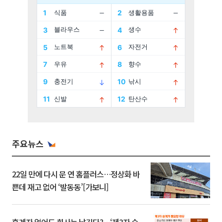
주요뉴스
22일 만에 다시 문 연 홈플러스…정상화 바
쁜데 재고 없어 ‘발동동’[가보니]
후계자 없어도 회사는 남긴다?…‘제3자 승