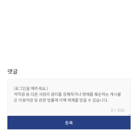
댓글
0 / 300