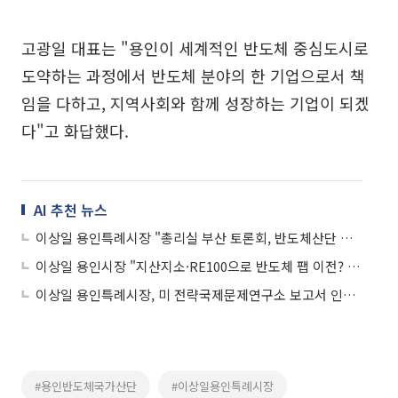
고광일 대표는 "용인이 세계적인 반도체 중심도시로
도약하는 과정에서 반도체 분야의 한 기업으로서 책
임을 다하고, 지역사회와 함께 성장하는 기업이 되겠
다"고 화답했다.
AI 추천 뉴스
이상일 용인특례시장 "총리실 부산 토론회, 반도체산단 흔들기용 여론몰이"
이상일 용인시장 "지산지소·RE100으로 반도체 팹 이전? 산업 본질 모르는 1차원 주장"
이상일 용인특례시장, 미 전략국제문제연구소 보고서 인용 “반도체 클러스터 생산라인 이전 주장 국익에 해(害)” 지적
#용인반도체국가산단
#이상일용인특례시장