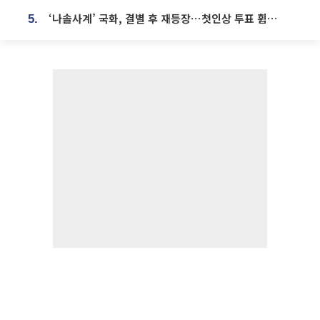
‘나솔사계’ 국화, 결별 후 재등장⋯첫인상 투표 휩쓸고 ‘인기녀’ 등극
5.