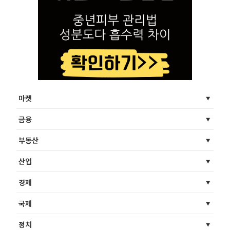
마켓
금융
부동산
산업
경제
국제
정치