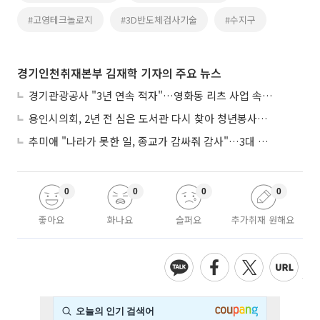
#고영테크놀로지
#3D반도체검사기술
#수지구
경기인천취재본부 김재학 기자의 주요 뉴스
경기관광공사 "3년 연속 적자"…영화동 리츠 사업 속도 놓고 수원시와 이견
용인시의회, 2년 전 심은 도서관 다시 찾아 청년봉사단 약속까지
추미애 "나라가 못한 일, 종교가 감싸줘 감사"…3대 종단과 첫 만남
0
0
0
0
좋아요
화나요
슬퍼요
추가취재 원해요