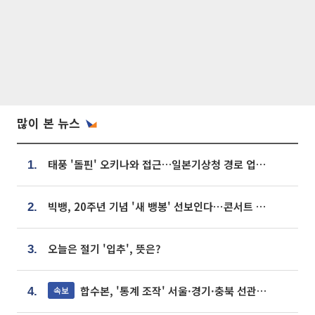
많이 본 뉴스
태풍 '돌핀' 오키나와 접근…일본기상청 경로 업데이트
1.
빅뱅, 20주년 기념 '새 뱅봉' 선보인다⋯콘서트 앞두고 팝업 개최
2.
오늘은 절기 '입추', 뜻은?
3.
합수본, '통계 조작' 서울·경기·충북 선관위 등 추가 압수수색
속보
4.