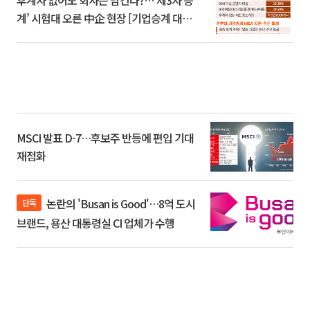
계’ 시험대 오른 中企 현장 [기업승계 대전
환]
MSCI 발표 D-7…후보주 반등에 편입 기대
재점화
논란의 'Busan is Good'…8억 도시
단독
브랜드, 용산 대통령실 CI 업체가 수행