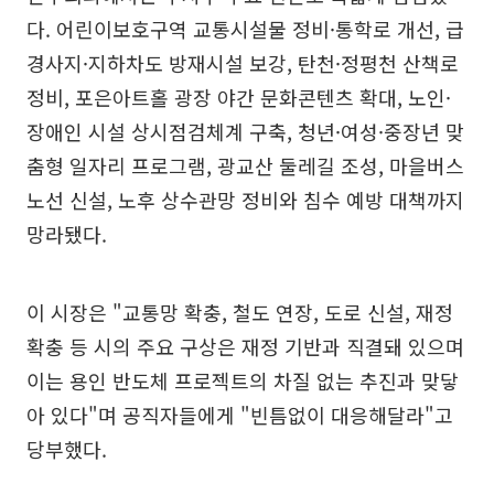
다. 어린이보호구역 교통시설물 정비·통학로 개선, 급
경사지·지하차도 방재시설 보강, 탄천·정평천 산책로
정비, 포은아트홀 광장 야간 문화콘텐츠 확대, 노인·
장애인 시설 상시점검체계 구축, 청년·여성·중장년 맞
춤형 일자리 프로그램, 광교산 둘레길 조성, 마을버스
노선 신설, 노후 상수관망 정비와 침수 예방 대책까지
망라됐다.
이 시장은 "교통망 확충, 철도 연장, 도로 신설, 재정
확충 등 시의 주요 구상은 재정 기반과 직결돼 있으며
이는 용인 반도체 프로젝트의 차질 없는 추진과 맞닿
아 있다"며 공직자들에게 "빈틈없이 대응해달라"고
당부했다.