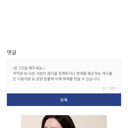
댓글
0 / 300