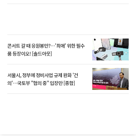
콘서트 갈 때 응원봉만?⋯'최애' 위한 필수
품 등장이오! [솔드아웃]
서울시, 정부에 정비사업 규제 완화 '건
의'⋯국토부 "협의 중" 입장만 [종합]