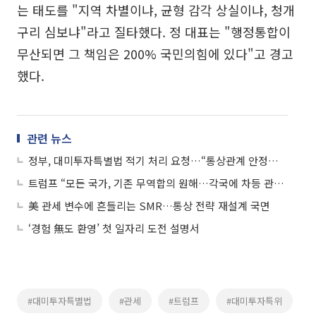
는 태도를 "지역 차별이냐, 균형 감각 상실이냐, 청개
구리 심보냐"라고 질타했다. 정 대표는 "행정통합이
무산되면 그 책임은 200% 국민의힘에 있다"고 경고
했다.
관련 뉴스
정부, 대미투자특별법 적기 처리 요청…“통상관계 안정에 국회 역할 중요”
트럼프 “모든 국가, 기존 무역합의 원해…각국에 차등 관세 부과할 것”
美 관세 변수에 흔들리는 SMR…통상 전략 재설계 국면
‘경험 無도 환영’ 첫 일자리 도전 설명서
#대미투자특별법
#관세
#트럼프
#대미투자특위