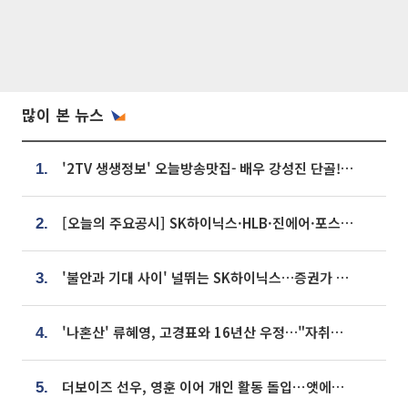
많이 본 뉴스
'2TV 생생정보' 오늘방송맛집- 배우 강성진 단골! 쌀국수ㆍ푸팟퐁 커리 맛집 '블○○○'
1.
[오늘의 주요공시] SK하이닉스·HLB·진에어·포스코홀딩스·네이버·대우건설 등
2.
'불안과 기대 사이' 널뛰는 SK하이닉스…증권가 "HBM4·LTA 기반 펀터멘털 견고"
3.
'나혼산' 류혜영, 고경표와 16년산 우정…"자취방서 부모님과 마주쳐"
4.
더보이즈 선우, 영훈 이어 개인 활동 돌입⋯앳에어리어와 전속계약
5.