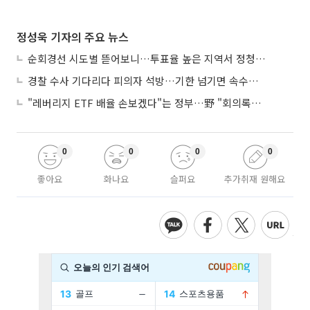
정성욱 기자의 주요 뉴스
순회경선 시도별 뜯어보니…투표율 높은 지역서 정청래 강세
경찰 수사 기다리다 피의자 석방…기한 넘기면 속수무책
"레버리지 ETF 배율 손보겠다"는 정부…野 "회의록부터 내놔야"
0
0
0
0
좋아요
화나요
슬퍼요
추가취재 원해요