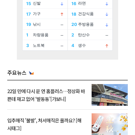
주요뉴스
22일 만에 다시 문 연 홈플러스…정상화 바
쁜데 재고 없어 ‘발동동’[가보니]
입추매직 '불발', 처서매직은 올까요? [해
시태그]