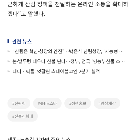
근하게 산림 정책을 전달하는 온라인 소통을 확대하
겠다”고 말했다.
관련 뉴스
“산림은 혁신·성장의 엔진”…박은식 산림청장, ‘지능형 재난대응·K-포레스트’ 선언
논·밭두렁 태우다 산불 난다…정부, 전국 ‘영농부산물 소각 차단’ 총력
테더ㆍ써클, 엇갈린 스테이블코인 2분기 실적
#산림청
#숲for스타
#정책홍보
#영상제작
#산불진화대
세종=노승길 기자의 주요 뉴스