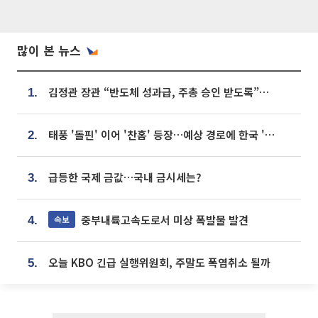
많이 본 뉴스
김정관 장관 “반도체 성과급, 주총 승인 받도록”…상법·자본시장법 개정 시사
1.
태풍 '돌핀' 이어 '찬홈' 등장…예상 경로에 한국 '한숨'
2.
급등한 국제 금값…국내 금시세는?
3.
중부내륙고속도로서 미상 폭발물 발견
속보
4.
오늘 KBO 긴급 실행위원회, 주말도 폭염취소 될까
5.