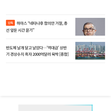
하마스 “네타냐후 합의안 거절, 총
단독
선 앞둔 시간 끌기”
반도체 날개 달고 날았다⋯'역대급' 상반
기 경상수지 흑자 2000억달러 육박 [종합]