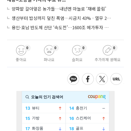
양파밭 갈아엎은 농가들…내년엔 마늘로 ‘재배 쏠림’
생산부터 밥상까지 덮친 폭염…시금치 43%ㆍ열무 28% 급등
용인·호남 반도체 산단 ‘속도전’…1600조 메가투자 이행 총력
0
0
0
0
좋아요
화나요
슬퍼요
추가취재 원해요