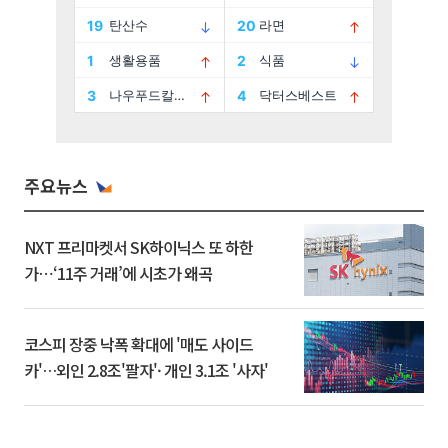
주요뉴스
NXT 프리마켓서 SK하이닉스 또 하한
가⋯‘11주 거래’에 시초가 왜곡
코스피 장중 낙폭 확대에 '매도 사이드
카'…외인 2.8조'팔자'· 개인 3.1조 '사자'