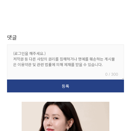
댓글
0 / 300