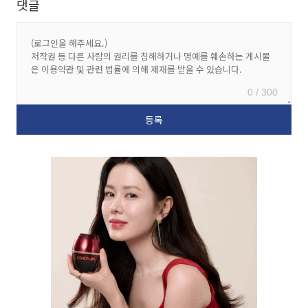
댓글
0 / 300