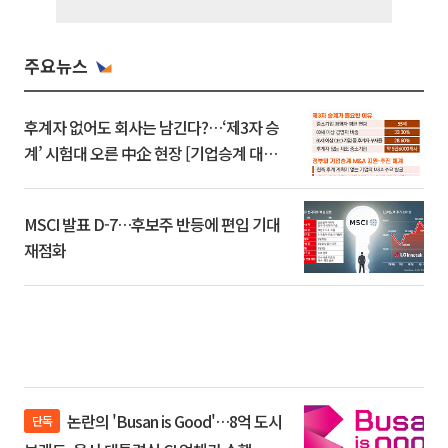
주요뉴스
후계자 없어도 회사는 남긴다?…‘제3자 승
계’ 시험대 오른 中企 현장 [기업승계 대전
환]
MSCI 발표 D-7…후보주 반등에 편입 기대
재점화
논란의 'Busan is Good'…8억 도시
단독