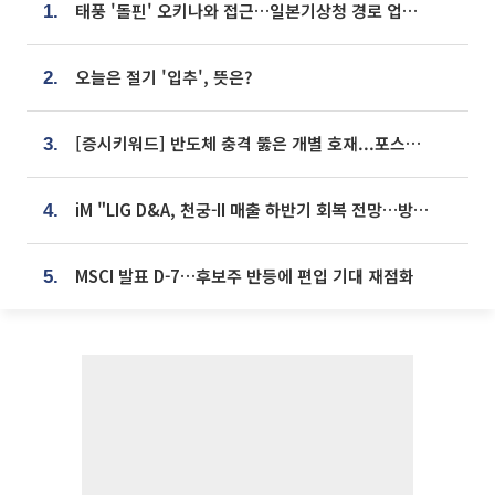
태풍 '돌핀' 오키나와 접근…일본기상청 경로 업데이트
1.
오늘은 절기 '입추', 뜻은?
2.
[증시키워드] 반도체 충격 뚫은 개별 호재...포스코퓨처엠·에코프로·한화솔루션 '눈길'
3.
iM "LIG D&A, 천궁-II 매출 하반기 회복 전망…방산 톱픽 유지"
4.
MSCI 발표 D-7…후보주 반등에 편입 기대 재점화
5.