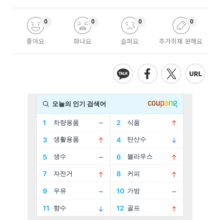
0
0
0
0
좋아요
화나요
슬퍼요
추가취재 원해요