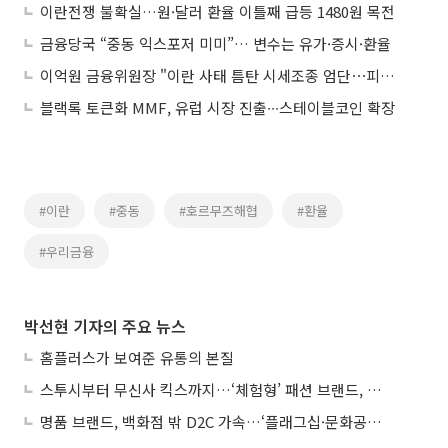
이란전쟁 불확실…원·달러 환율 이틀째 급등 1480원 목전
금융당국 “중동 익스포저 미미”… 변수는 유가·증시·환율
이억원 금융위원장 "이란 사태 틈탄 시세조종 엄단⋯피해기업 13.3조 긴급 지원"
블랙록 토큰화 MMF, 유럽 시장 진출∙∙∙스테이블코인 확장
#이란
#중동
#호르무즈해협
#환율
#우리금융
박선현 기자의 주요 뉴스
홈플러스가 보여준 유통의 본질
스투시부터 무신사 킥스까지…‘체험형’ 패션 브랜드, 잇단 제주행
명품 브랜드, 백화점 밖 D2C 가속…‘플래그십·문화공간’ 전략 눈길