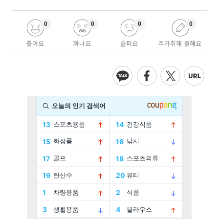
0
0
0
0
좋아요
화나요
슬퍼요
추가취재 원해요