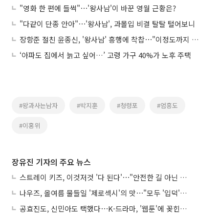
"영화 한 편에 들썩"⋯'왕사남'이 바꾼 영월 근황은?
"다같이 단종 안아"⋯'왕사남', 과몰입 비결 탈탈 털어보니
장항준 절친 윤종신, '왕사남' 흥행에 착찹⋯"이정도까지 바란 건 아닌데"
‘아파도 집에서 늙고 싶어…’ 고령 가구 40%가 노후 주택
#왕과사는남자
#박지훈
#청령포
#엄흥도
#이홍위
장유진 기자의 주요 뉴스
스트레이 키즈, 이것저것 '다 된다'⋯"안전한 길 아닌 도전이 재밌어"
나우즈, 올여름 물들일 '제로섹시'의 맛⋯"모두 '입덕'시킬 것"
공효진도, 신민아도 택했다⋯K-드라마, '웹툰'에 꽂힌 이유