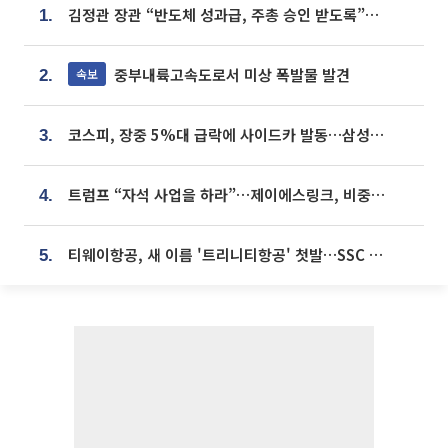
김정관 장관 “반도체 성과급, 주총 승인 받도록”…상법·자본시장법 개정 시사
1.
중부내륙고속도로서 미상 폭발물 발견
속보
2.
코스피, 장중 5%대 급락에 사이드카 발동…삼성·SK 동반 폭락
3.
트럼프 “자석 사업을 하라”…제이에스링크, 비중국 영구자석 공급망 구축 속도
4.
티웨이항공, 새 이름 '트리니티항공' 첫발…SSC 전략 본격화
5.