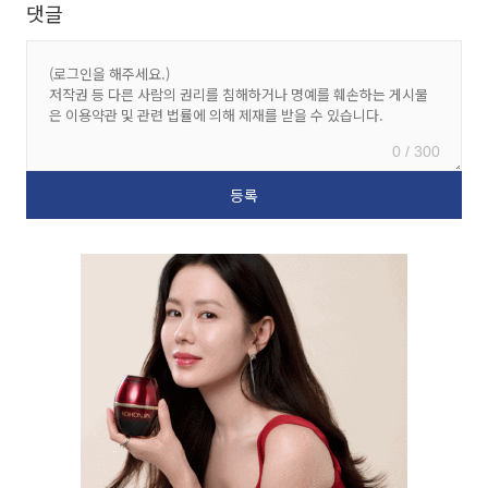
댓글
0 / 300