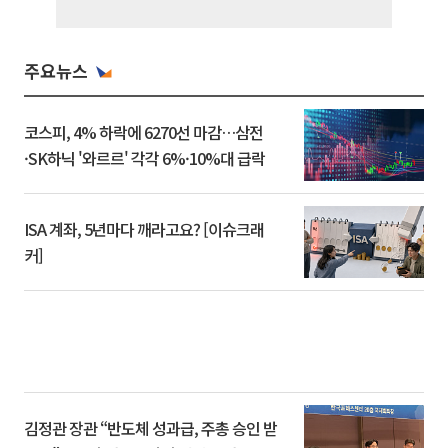
주요뉴스
코스피, 4% 하락에 6270선 마감…삼전
·SK하닉 '와르르' 각각 6%·10%대 급락
ISA 계좌, 5년마다 깨라고요? [이슈크래
커]
김정관 장관 “반도체 성과급, 주총 승인 받