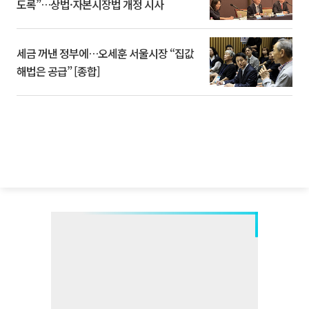
도록”…상법·자본시장법 개정 시사
세금 꺼낸 정부에…오세훈 서울시장 “집값
해법은 공급” [종합]