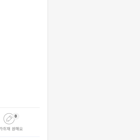
0
가취재 원해요