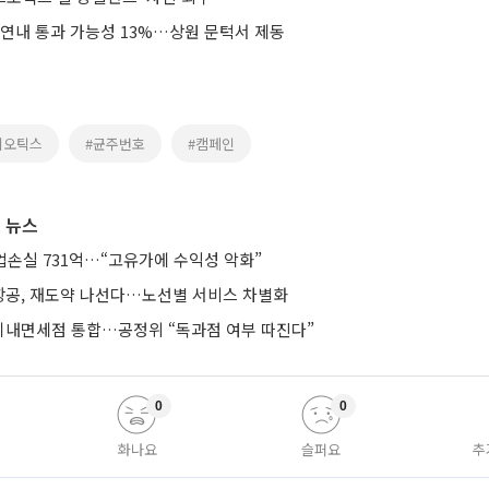
 연내 통과 가능성 13%…상원 문턱서 제동
이오틱스
#균주번호
#캠페인
 뉴스
업손실 731억…“고유가에 수익성 악화”
공, 재도약 나선다…노선별 서비스 차별화
기내면세점 통합…공정위 “독과점 여부 따진다”
0
0
화나요
슬퍼요
추