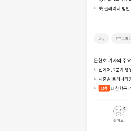
美 클래리티 법안
#hy
#프로바
문현호 기자의 주요
진에어, 2분기 영
새출발 트리니티항
대한항공 
단독
0
좋아요