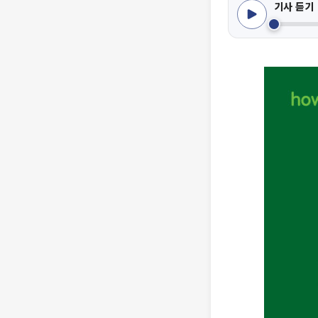
기사 듣기