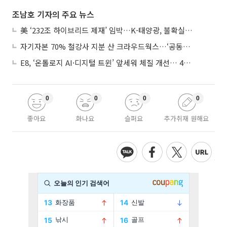
조남호 기자의 주요 뉴스
美 ‘232조 하이브리드 제재’ 임박…K-태양광, 불확실성 털고 날개 다나
자기자본 70% 철강사 지분 산 크라우드웍스…‘공동경영’으로 AI 시너지 낼까
E8, ‘온톨로지 AI·디지털 트윈’ 앞세워 체질 개선… 4분기 흑자전환 총력
0
0
0
0
좋아요
화나요
슬퍼요
추가취재 원해요