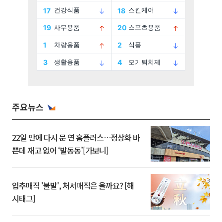
주요뉴스
22일 만에 다시 문 연 홈플러스…정상화 바
쁜데 재고 없어 ‘발동동’[가보니]
입추매직 '불발', 처서매직은 올까요? [해
시태그]