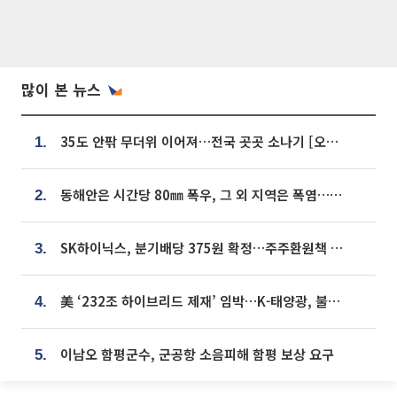
많이 본 뉴스
35도 안팎 무더위 이어져…전국 곳곳 소나기 [오늘 날씨]
1.
동해안은 시간당 80㎜ 폭우, 그 외 지역은 폭염…‘극과 극 날씨’
2.
SK하이닉스, 분기배당 375원 확정…주주환원책 9월로 앞당겨 발표
3.
美 ‘232조 하이브리드 제재’ 임박…K-태양광, 불확실성 털고 날개 다나
4.
이남오 함평군수, 군공항 소음피해 함평 보상 요구
5.