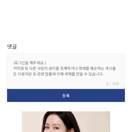
댓글
0 / 300