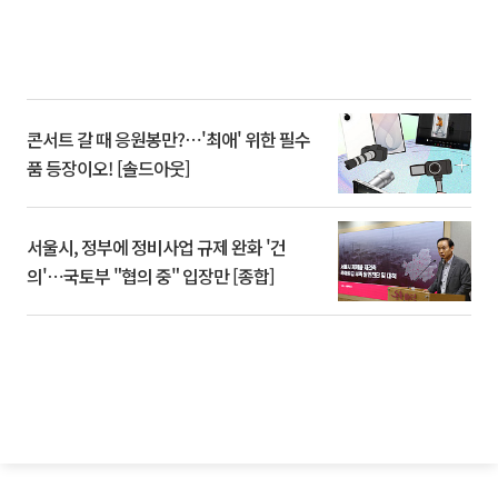
콘서트 갈 때 응원봉만?⋯'최애' 위한 필수
품 등장이오! [솔드아웃]
서울시, 정부에 정비사업 규제 완화 '건
의'⋯국토부 "협의 중" 입장만 [종합]