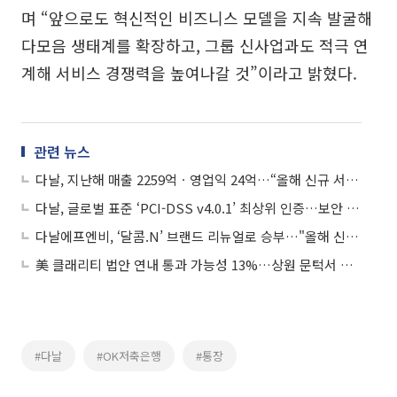
며 “앞으로도 혁신적인 비즈니스 모델을 지속 발굴해
다모음 생태계를 확장하고, 그룹 신사업과도 적극 연
계해 서비스 경쟁력을 높여나갈 것”이라고 밝혔다.
관련 뉴스
다날, 지난해 매출 2259억ㆍ영업익 24억…“올해 신규 서비스로 실적 도약 본격화”
다날, 글로벌 표준 ‘PCI-DSS v4.0.1’ 최상위 인증…보안 안정성 입증
다날에프엔비, ‘달콤.N’ 브랜드 리뉴얼로 승부…"올해 신규 가맹점 100곳"
美 클래리티 법안 연내 통과 가능성 13%…상원 문턱서 제동
#다날
#OK저축은행
#통장