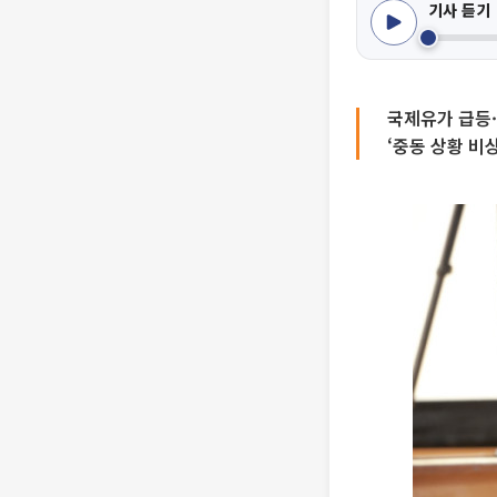
기사 듣기
국제유가 급등·
‘중동 상황 비