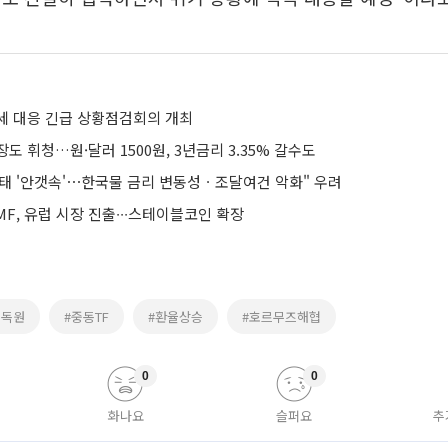
세 대응 긴급 상황점검회의 개최
도 휘청…원·달러 1500원, 3년금리 3.35% 갈수도
태 '안갯속'⋯한국물 금리 변동성ㆍ조달여건 악화" 우려
F, 유럽 시장 진출∙∙∙스테이블코인 확장
감독원
#중동TF
#환율상승
#호르무즈해협
0
0
화나요
슬퍼요
추