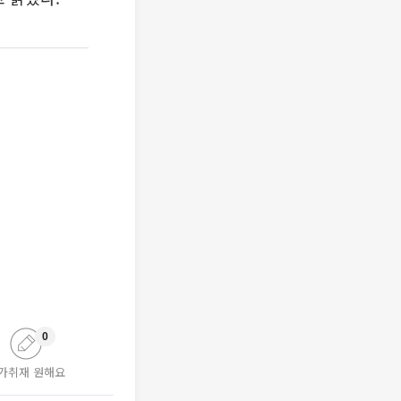
0
가취재 원해요