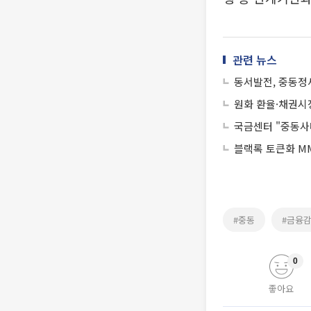
관련 뉴스
동서발전, 중동정
원화 환율·채권시장
국금센터 "중동사
블랙록 토큰화 MM
#중동
#금융
0
좋아요