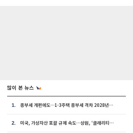
많이 본 뉴스
종부세 개편에도…1·3주택 종부세 격차 2028년부터 확대
1.
미국, 가상자산 포괄 규제 속도…상원, ‘클래리티법’ 9월 절차투표 추진
2.