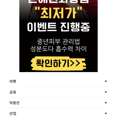
마켓
금융
부동산
산업