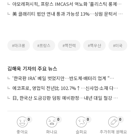
아모레퍼시픽, 프랑스 IMCAS서 역노화 ‘홀리스틱 롱제비티 솔루션’ 공개
美 클래리티 법안 연내 통과 가능성 13%…상원 문턱서 제동
#마크롱
#프랑스
#핵전력
#핵우산
#미국
김해욱 기자의 주요 뉴스
‘한국판 IRA’ 베일 벗었지만…반도체·배터리 업계 “시행령이 관건”
에코프로, 영업익 전년比 102.7%↑…신사업·소재 다각화 박차
日, 한국산 도금강판 덤핑 예비판정…내년 대일 철강 수출 ‘빨간불’
0
0
0
0
좋아요
화나요
슬퍼요
추가취재 원해요