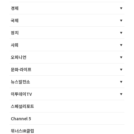
경제
국제
정치
사회
오피니언
문화·라이프
뉴스발전소
이투데이TV
스페셜리포트
Channel 5
위너스IR클럽