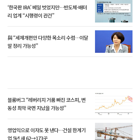
‘한국판 IRA’ 베일 벗었지만…반도체·배터
리 업계 “시행령이 관건”
與 “세제개편안 다양한 목소리 수렴…이달
말 정리 가능성”
블룸버그 “레버리지 거품 빠진 코스피, 변
동성 최악 국면 지났을 가능성”
영업익으로 이자도 못 낸다…건설 한계기
업 5년 새 62→173곳