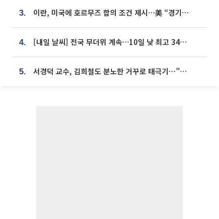
이란, 미국에 호르무즈 합의 조건 제시…美 “경기 아직 안 끝나” [종합]
3.
[내일 날씨] 전국 무더위 계속…10일 낮 최고 34도 육박
4.
서경덕 교수, 김희철도 분노한 거꾸로 태극기⋯"엉터리는 아냐, 아쉬울 뿐"
5.