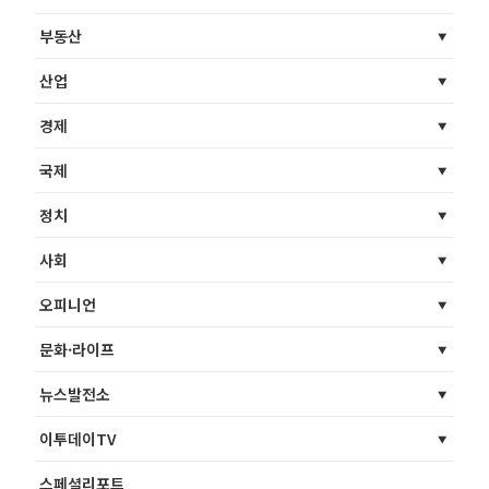
부동산
산업
경제
국제
정치
사회
오피니언
문화·라이프
뉴스발전소
이투데이TV
스페셜리포트