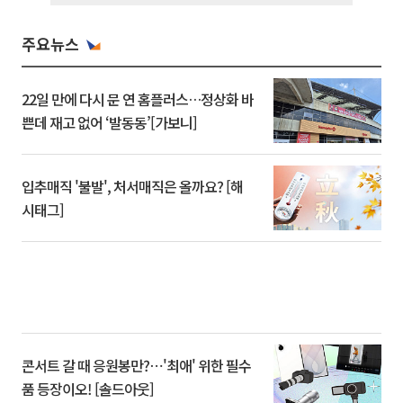
주요뉴스
22일 만에 다시 문 연 홈플러스…정상화 바
쁜데 재고 없어 ‘발동동’[가보니]
입추매직 '불발', 처서매직은 올까요? [해
시태그]
콘서트 갈 때 응원봉만?⋯'최애' 위한 필수
품 등장이오! [솔드아웃]