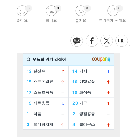
0
0
0
0
좋아요
화나요
슬퍼요
추가취재 원해요