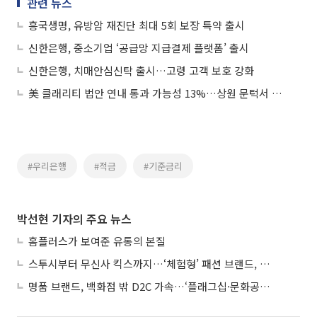
관련 뉴스
흥국생명, 유방암 재진단 최대 5회 보장 특약 출시
신한은행, 중소기업 ‘공급망 지급결제 플랫폼’ 출시
신한은행, 치매안심신탁 출시…고령 고객 보호 강화
美 클래리티 법안 연내 통과 가능성 13%…상원 문턱서 제동
#우리은행
#적금
#기준금리
박선현 기자의 주요 뉴스
홈플러스가 보여준 유통의 본질
스투시부터 무신사 킥스까지…‘체험형’ 패션 브랜드, 잇단 제주행
명품 브랜드, 백화점 밖 D2C 가속…‘플래그십·문화공간’ 전략 눈길