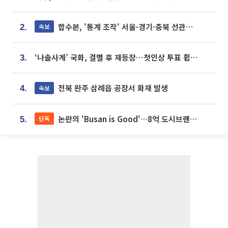
합수본, '통계 조작' 서울·경기·충북 선관위 등 추가 압수수색
속보
2.
‘나솔사계’ 국화, 결별 후 재등장⋯첫인상 투표 휩쓸고 ‘인기녀’ 등극
3.
전북 완주 삼례읍 공장서 화재 발생
속보
4.
논란의 'Busan is Good'…8억 도시브랜드, 용산 대통령실 CI 업체가 수행
단독
5.