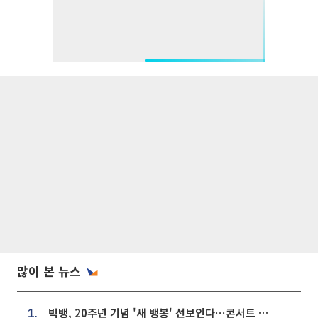
많이 본 뉴스
빅뱅, 20주년 기념 '새 뱅봉' 선보인다⋯콘서트 앞두고 팝업 개최
1.