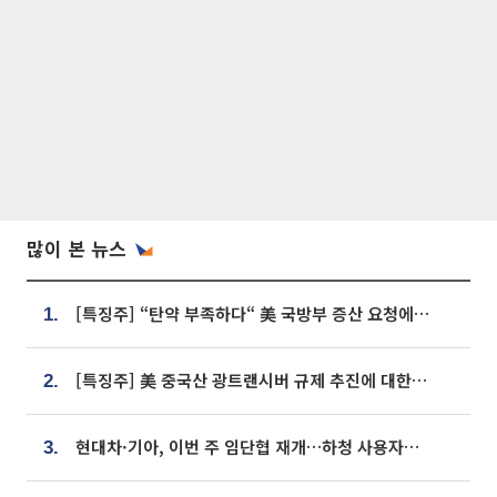
많이 본 뉴스
[특징주] “탄약 부족하다“ 美 국방부 증산 요청에⋯국내 방산주 급등세
1.
[특징주] 美 중국산 광트랜시버 규제 추진에 대한광통신 등 광통신株 강세
2.
현대차·기아, 이번 주 임단협 재개…하청 사용자성 재심도 ‘변수’
3.