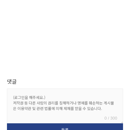
댓글
0 / 300