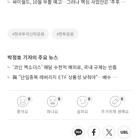
싸이월드, 10월 부활 예고…그러나 핵심 사업안은 ‘추후 공개’
#한국투자신탁운용
#한투운용
박정호 기자의 주요 뉴스
'코인 엑소더스' 매달 수천억 해외로, 국내 규제는 빈틈
與 "단일종목 레버리지 ETF 상품성 낮춰야"…배수 조정안도 거론
0
0
0
0
좋아요
화나요
슬퍼요
추가취재 원해요