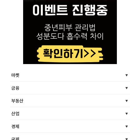
마켓
금융
부동산
산업
경제
국제