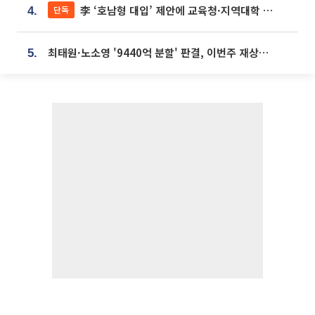
李 ‘호남형 대입’ 제안에 교육청·지역대학 서·논술형 입시 연계 '착수'
단독
4.
최태원·노소영 '9440억 분할' 판결, 이번주 재상고 여부 주목
5.