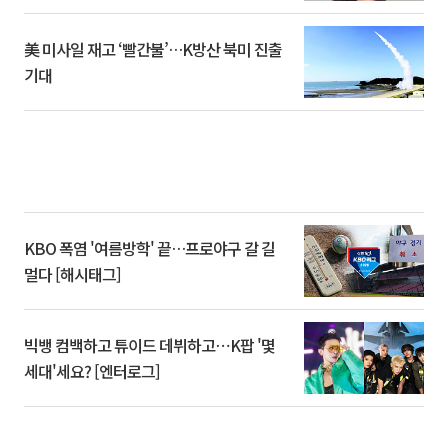
美 미사일 재고 ‘빨간불’…K방산 북미 진출
기대
KBO 폭염 '여름방학' 끝…프로야구 갈 길
멀다 [해시태그]
빅뱅 컴백하고 튜이드 데뷔하고⋯K팝 '몇
세대'세요? [엔터로그]