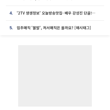
'2TV 생생정보' 오늘방송맛집- 배우 강성진 단골! 쌀국수ㆍ푸팟퐁 커리 맛집 '블○○○'
4.
입추매직 '불발', 처서매직은 올까요? [해시태그]
5.