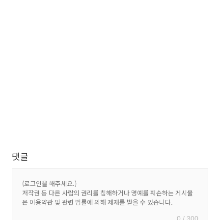
댓글
0 / 300