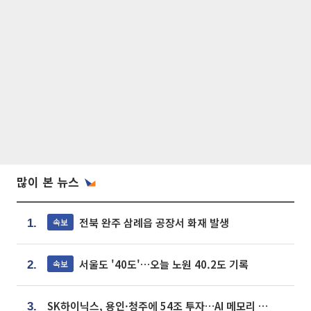
많이 본 뉴스
전북 완주 삼례읍 공장서 화재 발생
속보
1.
서울도 '40도'…오늘 노원 40.2도 기록
속보
2.
SK하이닉스, 용인·청주에 54조 투자…AI 메모리 생산기지 키운다
3.