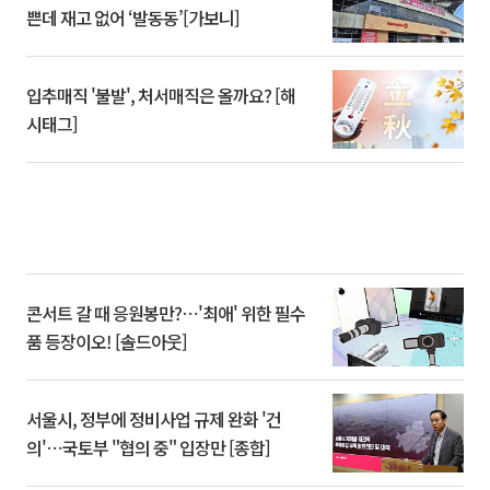
쁜데 재고 없어 ‘발동동’[가보니]
입추매직 '불발', 처서매직은 올까요? [해
시태그]
콘서트 갈 때 응원봉만?⋯'최애' 위한 필수
품 등장이오! [솔드아웃]
서울시, 정부에 정비사업 규제 완화 '건
의'⋯국토부 "협의 중" 입장만 [종합]