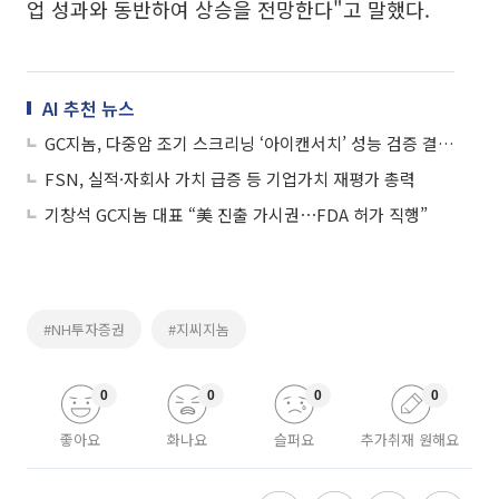
업 성과와 동반하여 상승을 전망한다"고 말했다.
AI 추천 뉴스
GC지놈, 다중암 조기 스크리닝 ‘아이캔서치’ 성능 검증 결과 日 발표
FSN, 실적·자회사 가치 급증 등 기업가치 재평가 총력
기창석 GC지놈 대표 “美 진출 가시권⋯FDA 허가 직행”
#NH투자증권
#지씨지놈
0
0
0
0
좋아요
화나요
슬퍼요
추가취재 원해요