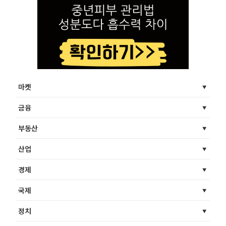
마켓
금융
부동산
산업
경제
국제
정치