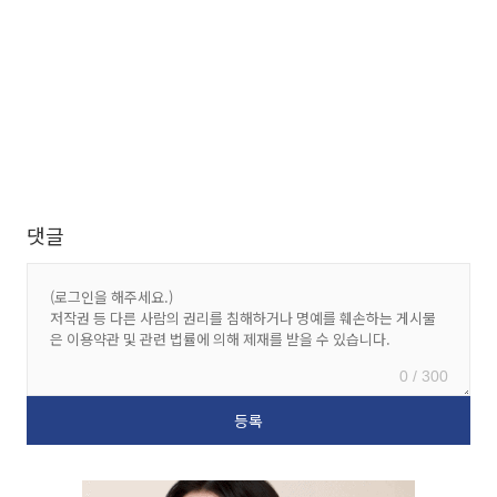
댓글
0 / 300