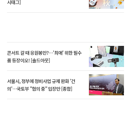
시태그]
콘서트 갈 때 응원봉만?⋯'최애' 위한 필수
품 등장이오! [솔드아웃]
서울시, 정부에 정비사업 규제 완화 '건
의'⋯국토부 "협의 중" 입장만 [종합]