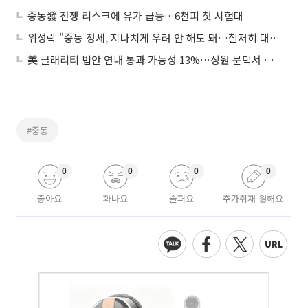
중동發 전쟁 리스크에 유가 급등…6천피 첫 시험대
위성락 "중동 정세, 지나치게 우려 안 해도 돼…철저히 대비"
美 클래리티 법안 연내 통과 가능성 13%…상원 문턱서 제동
#중동
0
0
0
0
좋아요
화나요
슬퍼요
추가취재 원해요