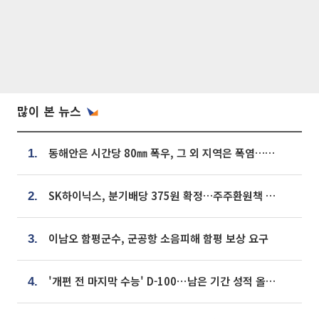
많이 본 뉴스
동해안은 시간당 80㎜ 폭우, 그 외 지역은 폭염…‘극과 극 날씨’
1.
SK하이닉스, 분기배당 375원 확정…주주환원책 9월로 앞당겨 발표
2.
이남오 함평군수, 군공항 소음피해 함평 보상 요구
3.
'개편 전 마지막 수능' D-100⋯남은 기간 성적 올릴 전략은
4.