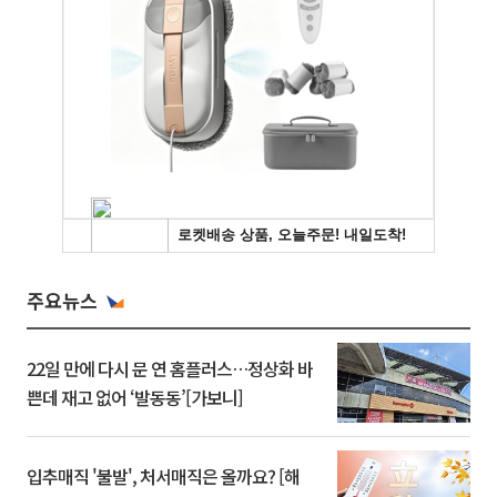
주요뉴스
22일 만에 다시 문 연 홈플러스…정상화 바
쁜데 재고 없어 ‘발동동’[가보니]
입추매직 '불발', 처서매직은 올까요? [해