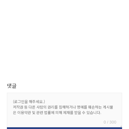
댓글
0 / 300