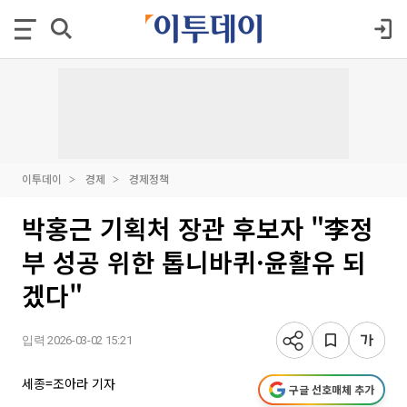
이투데이
경제
경제정책
박홍근 기획처 장관 후보자 "李정
부 성공 위한 톱니바퀴·윤활유 되
겠다"
입력 2026-03-02 15:21
세종=조아라 기자
구글 선호매체 추가