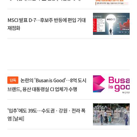
환]
MSCI 발표 D-7…후보주 반등에 편입 기대
재점화
논란의 'Busan is Good'…8억 도시
단독
브랜드, 용산 대통령실 CI 업체가 수행
'입추'에도 39도⋯수도권ㆍ강원ㆍ전라 폭
염 [날씨]