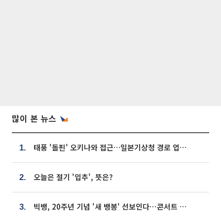
많이 본 뉴스
태풍 '돌핀' 오키나와 접근…일본기상청 경로 업데이트
1.
오늘은 절기 '입추', 뜻은?
2.
빅뱅, 20주년 기념 '새 뱅봉' 선보인다⋯콘서트 앞두고 팝업 개최
3.