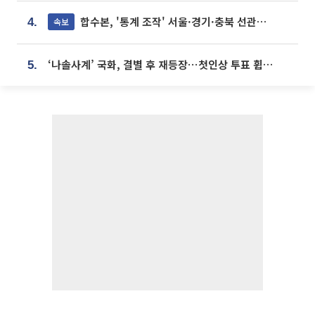
합수본, '통계 조작' 서울·경기·충북 선관위 등 추가 압수수색
속보
4.
‘나솔사계’ 국화, 결별 후 재등장⋯첫인상 투표 휩쓸고 ‘인기녀’ 등극
5.