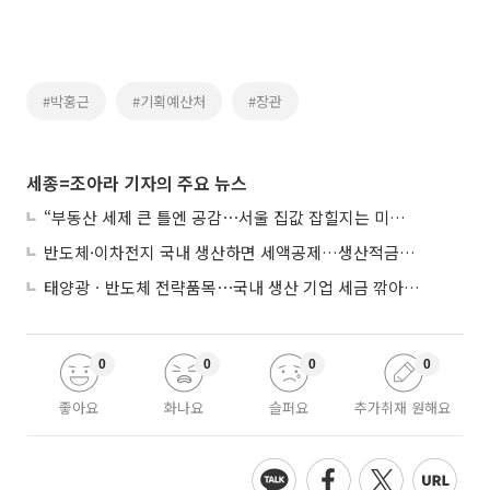
#박홍근
#기획예산처
#장관
세종=조아라 기자의 주요 뉴스
“부동산 세제 큰 틀엔 공감⋯서울 집값 잡힐지는 미지수”
반도체·이차전지 국내 생산하면 세액공제…생산적금융 ISA 신설
태양광ㆍ반도체 전략품목⋯국내 생산 기업 세금 깎아준다
0
0
0
0
좋아요
화나요
슬퍼요
추가취재 원해요