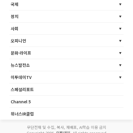
국제
정치
사회
오피니언
문화·라이프
뉴스발전소
이투데이TV
스페셜리포트
Channel 5
위너스IR클럽
무단전재 및 수집, 복사, 재배포, AI학습 이용 금지
Copyright 2006.
이투데이
. All rights reserved