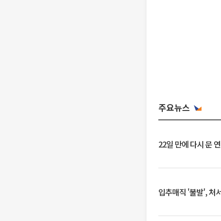
주요뉴스
22일 만에 다시 문 
입추매직 '불발', 처