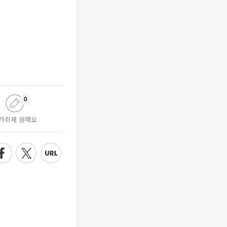
0
가취재 원해요