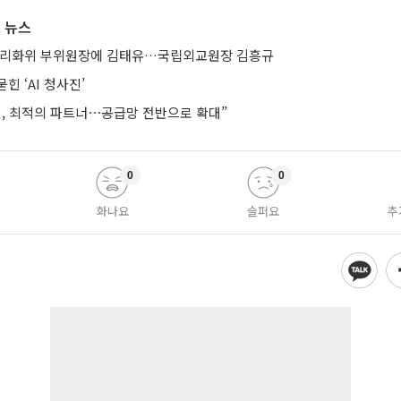
 뉴스
합리화위 부위원장에 김태유…국립외교원장 김흥규
힌 ‘AI 청사진’
헨, 최적의 파트너⋯공급망 전반으로 확대”
0
0
화나요
슬퍼요
추